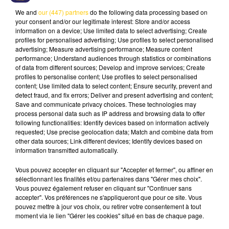
cette volonté de décentralisation.
We and
our (447) partners
do the following data processing based on
your consent and/or our legitimate interest: Store and/or access
L’audience, ouverte au public, débutera à
11 heures
,
information on a device; Use limited data to select advertising; Create
profiles for personalised advertising; Use profiles to select personalised
mais les personnes souhaitant y assister sont invitées
advertising; Measure advertising performance; Measure content
à se présenter
au plus tard à 10h30
. Deux questions
performance; Understand audiences through statistics or combinations
prioritaires de constitutionnalité y seront examinées.
of data from different sources; Develop and improve services; Create
profiles to personalise content; Use profiles to select personalised
Richard Ferrand est accompagné en Lozère par
Alain
content; Use limited data to select content; Ensure security, prevent and
Juppé
et
Jacqueline Gourault
, membres du Conseil
detect fraud, and fix errors; Deliver and present advertising and content;
constitutionnel, pour ces deux jours placés sous le
Save and communicate privacy choices. These technologies may
process personal data such as IP address and browsing data to offer
signe de la proximité et de la pédagogie
following functionalities: Identify devices based on information actively
institutionnelle.
requested; Use precise geolocation data; Match and combine data from
other data sources; Link different devices; Identify devices based on
information transmitted automatically.
Cet élément est masqué compte-tenu du refus
Vous pouvez accepter en cliquant sur "Accepter et fermer", ou affiner en
du dépôt de cookies que vous avez exprimé. Si
sélectionnant les finalités et/ou partenaires dans "Gérer mes choix".
Vous pouvez également refuser en cliquant sur "Continuer sans
vous souhaitez l'afficher, merci de nous donner
accepter". Vos préférences ne s'appliqueront que pour ce site. Vous
votre accord en cliquant sur le bouton ci-
pouvez mettre à jour vos choix, ou retirer votre consentement à tout
dessous.
moment via le lien "Gérer les cookies" situé en bas de chaque page.