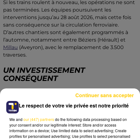
Si les trains roulent à nouveau, les opérations ne sont
pas terminées. Les équipes poursuivent les
interventions jusqu’au 28 août 2026, mais cette fois
sans conséquence sur la circulation ferroviaire.
D’autres chantiers sont également programmés à
l’automne, notamment entre Béziers (Hérault) et
Millau
(Aveyron), avec le remplacement de 3.500
traverses.
UN INVESTISSEMENT
CONSÉQUENT
Le montant total des travaux engagés atteint 4,2
Continuer sans accepter
millions d’euros.
Le respect de votre vie privée est notre priorité
We and
our (447) partners
do the following data processing based on
LES DERNIERES INFOS
your consent and/or our legitimate interest: Store and/or access
information on a device; Use limited data to select advertising; Create
profiles for personalised advertising; Use profiles to select personalised