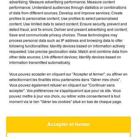
advertising; Measure advertising performance; Measure content
performance; Understand audiences through statistics or combinations
of data from different sources; Develop and improve services; Create
profiles to personalise content; Use profiles to select personalised
content; Use limited data to select content; Ensure security, prevent and
detect fraud, and fix errors; Deliver and present advertising and content;
Save and communicate privacy choices. These technologies may
process personal data such as IP address and browsing data to offer
following functionalities: Identify devices based on information actively
requested; Use precise geolocation data; Match and combine data from
other data sources; Link different devices; Identify devices based on
information transmitted automatically.
Vous pouvez accepter en cliquant sur "Accepter et fermer", ou affiner en
sélectionnant les finalités et/ou partenaires dans "Gérer mes choix".
Vous pouvez également refuser en cliquant sur "Continuer sans
accepter". Vos préférences ne s'appliqueront que pour ce site. Vous
pouvez mettre à jour vos choix, ou retirer votre consentement à tout
UN CAMION CHUTE DE 20 MÈTRES AVEC
moment via le lien "Gérer les cookies" situé en bas de chaque page.
170 BREBIS À BORD
Accepter et fermer