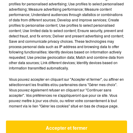
profiles for personalised advertising; Use profiles to select personalised
advertising; Measure advertising performance; Measure content
performance; Understand audiences through statistics or combinations
29 mai 2026 - 57 min 5 sec
of data from different sources; Develop and improve services; Create
QUI SERA LE MEILLEUR ? DU 29/05/26
profiles to personalise content; Use profiles to select personalised
content; Use limited data to select content; Ensure security, prevent and
detect fraud, and fix errors; Deliver and present advertising and content;
Votre objectif :
répondre à un maximum
Save and communicate privacy choices. These technologies may
de questions en une minute
pour être
process personal data such as IP address and browsing data to offer
following functionalities: Identify devices based on information actively
le meilleur
du jour ou de la semaine et
requested; Use precise geolocation data; Match and combine data from
gagnez nos fabuleux cadeaux.
Musique,
other data sources; Link different devices; Identify devices based on
information transmitted automatically.
télé, région, cinéma, sport... tout y
passe !
Vous pouvez accepter en cliquant sur "Accepter et fermer", ou affiner en
sélectionnant les finalités et/ou partenaires dans "Gérer mes choix".
Vous pouvez également refuser en cliquant sur "Continuer sans
accepter". Vos préférences ne s'appliqueront que pour ce site. Vous
pouvez mettre à jour vos choix, ou retirer votre consentement à tout
moment via le lien "Gérer les cookies" situé en bas de chaque page.
AVEYRON NORD
Accepter et fermer