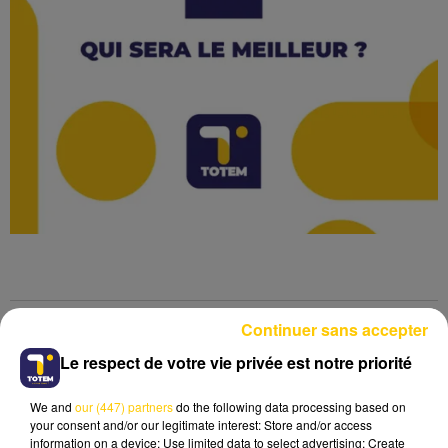
Continuer sans accepter
Lecture (57 min 5 sec)
Le respect de votre vie privée est notre priorité
We and
our (447) partners
do the following data processing based on
your consent and/or our legitimate interest: Store and/or access
information on a device; Use limited data to select advertising; Create