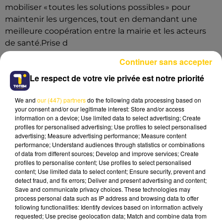
mobiliser « toutes les solutions possibles » pour
maintenir les urgences, tout en demandant une
meilleure coopération entre la mairie et les acteurs
de santé.Prise d
Continuer sans accepter
Le respect de votre vie privée est notre priorité
We and
our (447) partners
do the following data processing based on
your consent and/or our legitimate interest: Store and/or access
information on a device; Use limited data to select advertising; Create
profiles for personalised advertising; Use profiles to select personalised
advertising; Measure advertising performance; Measure content
performance; Understand audiences through statistics or combinations
of data from different sources; Develop and improve services; Create
profiles to personalise content; Use profiles to select personalised
content; Use limited data to select content; Ensure security, prevent and
detect fraud, and fix errors; Deliver and present advertising and content;
Save and communicate privacy choices. These technologies may
process personal data such as IP address and browsing data to offer
following functionalities: Identify devices based on information actively
requested; Use precise geolocation data; Match and combine data from