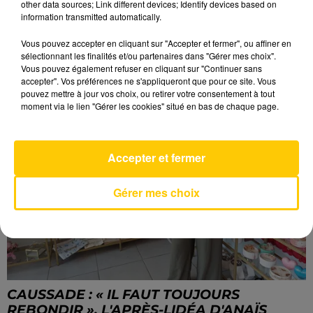
other data sources; Link different devices; Identify devices based on
information transmitted automatically.
LES DERNIERES INFOS
Vous pouvez accepter en cliquant sur "Accepter et fermer", ou affiner en
sélectionnant les finalités et/ou partenaires dans "Gérer mes choix".
Vous pouvez également refuser en cliquant sur "Continuer sans
accepter". Vos préférences ne s'appliqueront que pour ce site. Vous
pouvez mettre à jour vos choix, ou retirer votre consentement à tout
moment via le lien "Gérer les cookies" situé en bas de chaque page.
Accepter et fermer
Gérer mes choix
CAUSSADE : « IL FAUT TOUJOURS
REBONDIR », L'APRÈS-LIDÉA D'ANAÏS