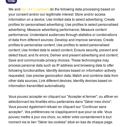
quartet est fluide, puissant et
We and
our (447) partners
do the following data processing based on
solennel. Les mélodies subtiles et
your consent and/or our legitimate interest: Store and/or access
ornements nouveaux y côtoient
information on a device; Use limited data to select advertising; Create
profiles for personalised advertising; Use profiles to select personalised
les rythmiques rauques, profondes
advertising; Measure advertising performance; Measure content
et mettent en lumière de grands
performance; Understand audiences through statistics or combinations
solistes de la scène actuelle.
of data from different sources; Develop and improve services; Create
profiles to personalise content; Use profiles to select personalised
content; Use limited data to select content; Ensure security, prevent and
Yaron Herman recrée
detect fraud, and fix errors; Deliver and present advertising and content;
Save and communicate privacy choices. These technologies may
musicalement une passerelle
process personal data such as IP address and browsing data to offer
nouvelle entre les scènes
following functionalities: Identify devices based on information actively
requested; Use precise geolocation data; Match and combine data from
américaines et européennes et
other data sources; Link different devices; Identify devices based on
nous rappelle tout ce qui nous
information transmitted automatically.
anime dans le jazz: son écriture,
Vous pouvez accepter en cliquant sur "Accepter et fermer", ou affiner en
son improvisation collective, ses
sélectionnant les finalités et/ou partenaires dans "Gérer mes choix".
singularités et sa volonté
Vous pouvez également refuser en cliquant sur "Continuer sans
accepter". Vos préférences ne s'appliqueront que pour ce site. Vous
constante de magnifier la
pouvez mettre à jour vos choix, ou retirer votre consentement à tout
musicalité elle-même.
moment via le lien "Gérer les cookies" situé en bas de chaque page.