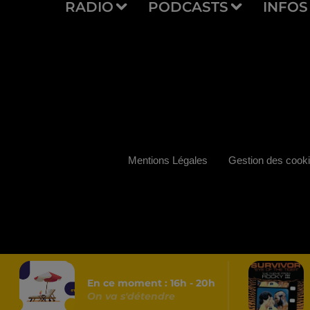
RADIO
PODCASTS
INFOS
Mentions Légales
Gestion des cook
En ce moment :
16
h -
20
h
On va s'détendre