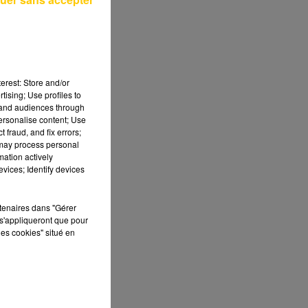
e
erest: Store and/or
tising; Use profiles to
tand audiences through
personalise content; Use
 fraud, and fix errors;
 :
 may process personal
mation actively
vices; Identify devices
rtenaires dans "Gérer
s'appliqueront que pour
les cookies" situé en