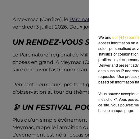
À Meymac (Corrèze), le
Parc naturel régional de Mil
vendredi 3 juillet 2026. Deux jours dédiés à l’astron
We and
our (447) partn
UN RENDEZ-VOUS SOUS LES ÉT
access information on a 
select personalised ad
statistics or combinatio
Le Parc naturel régional de Millevaches, reconnu pour
profiles to select person
choses en grand. À Meymac (Corrèze), la 3ᵉ édition de
Deliver and present adv
faire découvrir l’astronomie au plus grand nombre.
data such as IP address 
requested; Use precise g
based on information tra
Pendant deux jours, petits et grands pourront part
d’observation autour du thème « Les messagers se
Vous pouvez accepter en 
mes choix". Vous pouvez
ce site. Vous pouvez met
🔭 UN FESTIVAL POUR COMPREN
bas de chaque page.
Plus qu’un simple événement festif, l’Astrofête se
Meymac, rappelle l’ambition du projet : proposer un 
L’événement est né à l’occasion des 20 ans du Parc. 