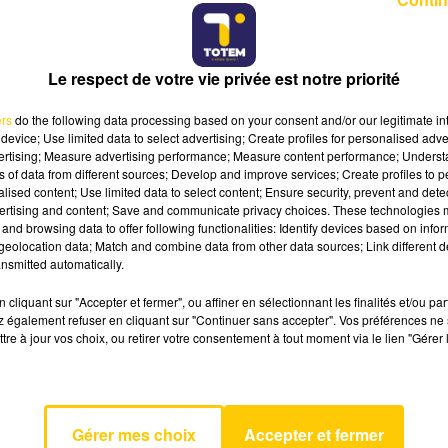
levaches
accueille la 3ᵉ édition de l’
Astrofête
à partir de c
Le respect de votre vie privée est notre priorité
omie, accessibles à tous.
ers
do the following data processing based on your consent and/or our legitimate int
OILES À MEYMAC
device; Use limited data to select advertising; Create profiles for personalised adver
vertising; Measure advertising performance; Measure content performance; Unders
ns of data from different sources; Develop and improve services; Create profiles to 
 la qualité exceptionnelle de son ciel étoilé, voit les
alised content; Use limited data to select content; Ensure security, prevent and detect
 l’Astrofête s’ouvre ce vendredi 3 juillet, avec un objectif
ertising and content; Save and communicate privacy choices. These technologies
and browsing data to offer following functionalities: Identify devices based on infor
eolocation data; Match and combine data from other data sources; Link different de
nsmitted automatically.
iciper à des animations, des conférences et des sessions
crets du cosmos ».
cliquant sur "Accepter et fermer", ou affiner en sélectionnant les finalités et/ou pa
 également refuser en cliquant sur "Continuer sans accepter". Vos préférences ne 
tre à jour vos choix, ou retirer votre consentement à tout moment via le lien "Gérer 
DRE LES ÉTOILES
 veut aussi pédagogique. Philippe Brugère, maire de
véritable festival d’astrophysique, accessible à tous.
Gérer mes choix
Accepter et fermer
Face au succès rencontré, il a été pérennisé et s’inscrit