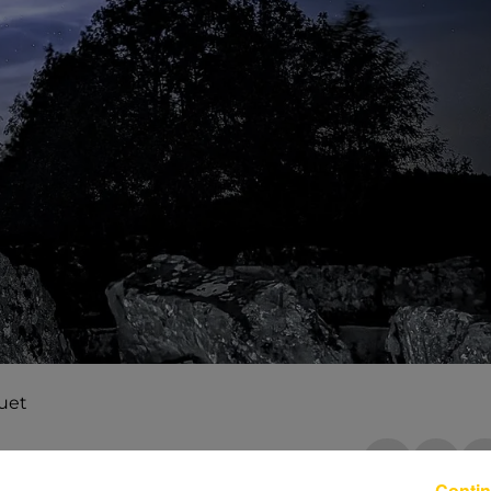
uet
Contin