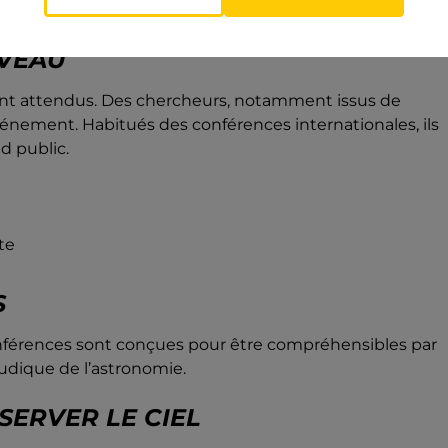
IVEAU
sont attendus. Des chercheurs, notamment issus de
’événement. Habitués des conférences internationales, ils
d public.
te
S
conférences sont conçues pour être compréhensibles par
udique de l’astronomie.
SERVER LE CIEL