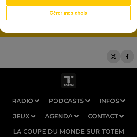
L'amour A La Machine
ALAIN SOUCHON
Gérer mes choix
RADIO
PODCASTS
INFOS
JEUX
AGENDA
CONTACT
LA COUPE DU MONDE SUR TOTEM