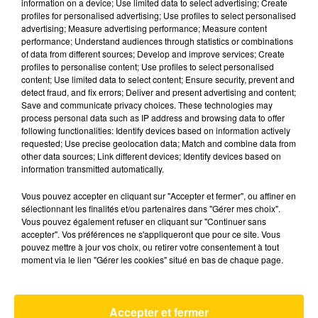
information on a device; Use limited data to select advertising; Create
profiles for personalised advertising; Use profiles to select personalised
advertising; Measure advertising performance; Measure content
performance; Understand audiences through statistics or combinations
of data from different sources; Develop and improve services; Create
31 juillet 2024 - 2 min 20 sec
profiles to personalise content; Use profiles to select personalised
content; Use limited data to select content; Ensure security, prevent and
POURQUOI LES MOIS DE JUILLET ET
detect fraud, and fix errors; Deliver and present advertising and content;
AOÛT ONT TOUS LES DEUX 31 JOURS ?
Save and communicate privacy choices. These technologies may
process personal data such as IP address and browsing data to offer
Tous les jours, Thierry Moreau répond aux
following functionalities: Identify devices based on information actively
petites et grandes interrogations de l'été que
requested; Use precise geolocation data; Match and combine data from
other data sources; Link different devices; Identify devices based on
tout le monde se pose. Des questions
information transmitted automatically.
essentielles, existentielles et parfois
complètement absurdes pour apprendre en
Vous pouvez accepter en cliquant sur "Accepter et fermer", ou affiner en
sélectionnant les finalités et/ou partenaires dans "Gérer mes choix".
s'amusant !
Vous pouvez également refuser en cliquant sur "Continuer sans
accepter". Vos préférences ne s'appliqueront que pour ce site. Vous
pouvez mettre à jour vos choix, ou retirer votre consentement à tout
moment via le lien "Gérer les cookies" situé en bas de chaque page.
AVEYRON NORD
Accepter et fermer