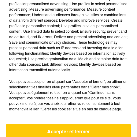
profiles for personalised advertising; Use profiles to select personalised
advertising; Measure advertising performance; Measure content
performance; Understand audiences through statistics or combinations
of data from different sources; Develop and improve services; Create
profiles to personalise content; Use profiles to select personalised
content; Use limited data to select content; Ensure security, prevent and
29 mai 2026 - 2 min 26 sec
detect fraud, and fix errors; Deliver and present advertising and content;
Save and communicate privacy choices. These technologies may
ASTUCE - QUELLES SONT LES
process personal data such as IP address and browsing data to offer
MEILLEURES SAUCES POUR
following functionalities: Identify devices based on information actively
ACCOMPAGNER UN ROSBIF ?
requested; Use precise geolocation data; Match and combine data from
other data sources; Link different devices; Identify devices based on
information transmitted automatically.
Toutes les astuces concernant la vie
quotidienne avec Sophie Pasternak de Femme
Vous pouvez accepter en cliquant sur "Accepter et fermer", ou affiner en
Actuelle et Prima.
sélectionnant les finalités et/ou partenaires dans "Gérer mes choix".
Vous pouvez également refuser en cliquant sur "Continuer sans
accepter". Vos préférences ne s'appliqueront que pour ce site. Vous
pouvez mettre à jour vos choix, ou retirer votre consentement à tout
moment via le lien "Gérer les cookies" situé en bas de chaque page.
AVEYRON NORD
Accepter et fermer