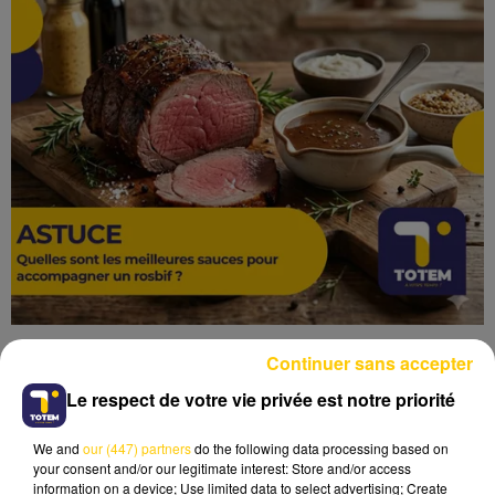
Continuer sans accepter
Le respect de votre vie privée est notre priorité
We and
our (447) partners
do the following data processing based on
Lecture (2 min 26 sec)
your consent and/or our legitimate interest: Store and/or access
information on a device; Use limited data to select advertising; Create