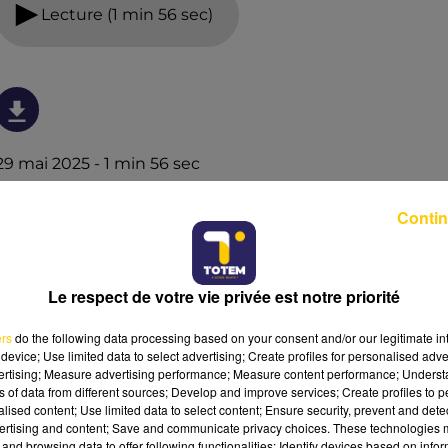
Lecture (1 min 56 sec)
29 mai 2025 - 1 min 56 sec
RECETTE : GAUFRES SALÉES AUX ÉPINARDS
Contin
Envie de revisiter les classiques ? Les gaufres salées aux
épinards sont la parfaite alternative aux tartines ou aux
quiches ! Légères, croustillantes à l’extérieur et
Le respect de votre vie privée est notre priorité
moelleuses à l’intérieur, elles mêlent subtilement la
douceur des épinards à la gourmandise d’une pâte bien
ers
do the following data processing based on your consent and/or our legitimate int
dorée. Réactualisez à nos côté cette recette insolite.
device; Use limited data to select advertising; Create profiles for personalised adver
vertising; Measure advertising performance; Measure content performance; Unders
ns of data from different sources; Develop and improve services; Create profiles to 
alised content; Use limited data to select content; Ensure security, prevent and detect
ertising and content; Save and communicate privacy choices. These technologies
and browsing data to offer following functionalities: Identify devices based on infor