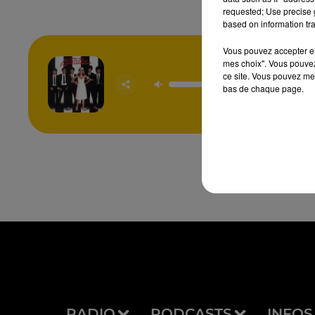
requested; Use precise g
based on information tra
Vous pouvez accepter en 
mes choix". Vous pouvez
ce site. Vous pouvez met
Heart Of
bas de chaque page.
BLON
RADIO
PODCASTS
INFOS