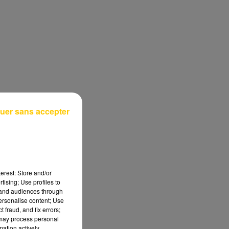
uer sans accepter
erest: Store and/or
tising; Use profiles to
tand audiences through
personalise content; Use
 fraud, and fix errors;
 may process personal
mation actively