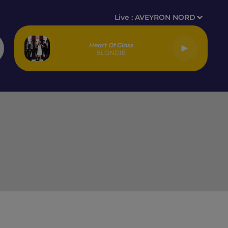
Live :
AVEYRON NORD
Heart Of Glass
BLONDIE