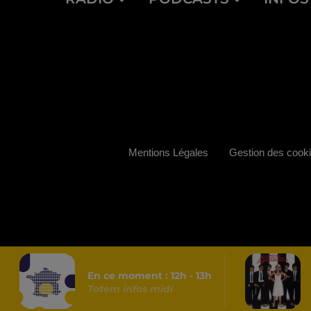
Mentions Légales
Gestion des cook
En ce moment :
12
h -
13
h
Totem infos midi