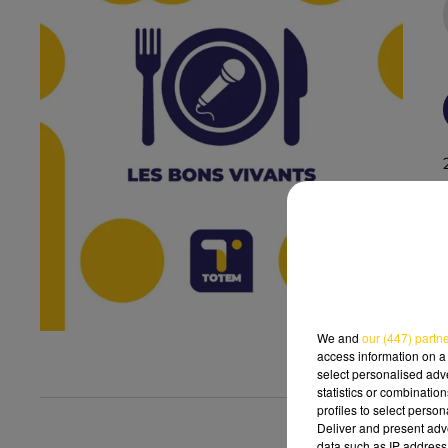
We and
our (447) partn
access information on a 
select personalised ad
statistics or combinatio
profiles to select person
Deliver and present adv
data such as IP address 