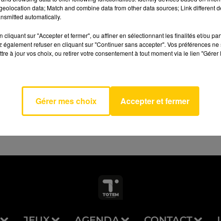
eolocation data; Match and combine data from other data sources; Link different de
nsmitted automatically.
cliquant sur "Accepter et fermer", ou affiner en sélectionnant les finalités et/ou pa
 également refuser en cliquant sur "Continuer sans accepter". Vos préférences ne 
tre à jour vos choix, ou retirer votre consentement à tout moment via le lien "Gérer 
AVEYRON NORD
 Glass
DIE
Gérer mes choix
Accepter et fermer
JEUX
AGENDA
CONTACT