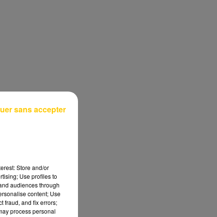
uer sans accepter
erest: Store and/or
tising; Use profiles to
tand audiences through
personalise content; Use
 fraud, and fix errors;
 may process personal