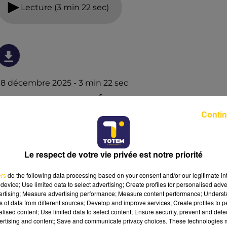
Lecture (3 min 22 sec)
18 décembre 2025 - 3 min 22 sec
PLAISIRS - NOTRE SÉLECTION DE
CHAMPAGNE POUR VOS REPAS DE FÊTES
Contin
Bulles fines, arômes délicats, grandes maisons ou belles
découvertes… Quel champagne choisir pour sublimer
Le respect de votre vie privée est notre priorité
vos repas de fêtes ? Jérôme Pascal, notre sommelier,
partage sa sélection, ses conseils d’accords et ses
ers
do the following data processing based on your consent and/or our legitimate int
astuces pour trouver la bouteille idéale, que ce soit à
device; Use limited data to select advertising; Create profiles for personalised adver
l’apéritif, avec le dessert ou pour célébrer les grands
vertising; Measure advertising performance; Measure content performance; Unders
ns of data from different sources; Develop and improve services; Create profiles to 
moments.
alised content; Use limited data to select content; Ensure security, prevent and detect
ertising and content; Save and communicate privacy choices. These technologies