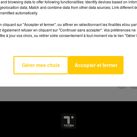
and browsing data to offer following functionalities: Identify devices based on infor
eolocation data; Match and combine data from other data sources; Link different de
nsmitted automatically.
cliquant sur "Accepter et fermer", ou affiner en sélectionnant les finalités et/ou pa
 également refuser en cliquant sur "Continuer sans accepter". Vos préférences ne 
tre à jour vos choix, ou retirer votre consentement à tout moment via le lien "Gérer 
AVEYRON NORD
 Mystery
SIMMS
Gérer mes choix
Accepter et fermer