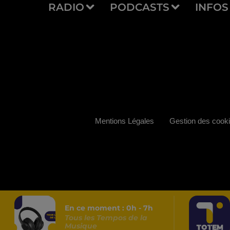
RADIO
PODCASTS
INFOS
Mentions Légales
Gestion des cook
En ce moment :
0
h -
7
h
Tous les Tempos de la
Musique