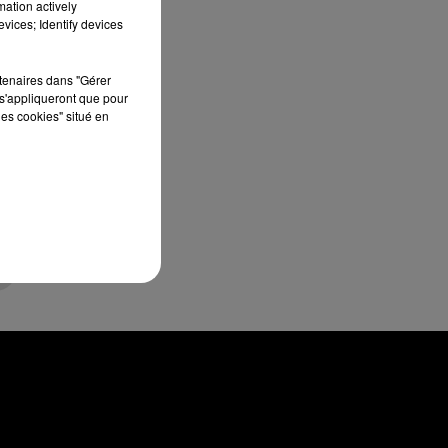
mation actively
vices; Identify devices
rtenaires dans "Gérer
s'appliqueront que pour
les cookies" situé en