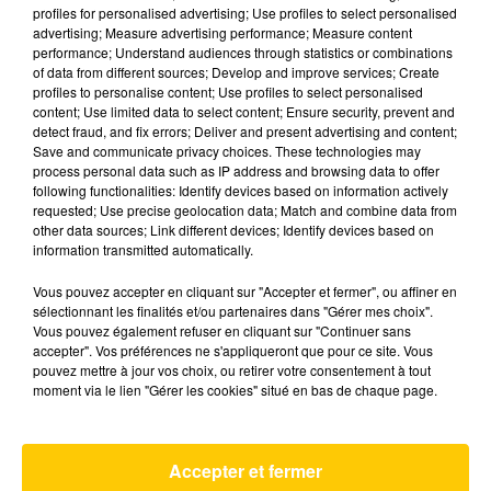
profiles for personalised advertising; Use profiles to select personalised
advertising; Measure advertising performance; Measure content
performance; Understand audiences through statistics or combinations
of data from different sources; Develop and improve services; Create
profiles to personalise content; Use profiles to select personalised
content; Use limited data to select content; Ensure security, prevent and
17 juin 2026 - 2 min 31 sec
detect fraud, and fix errors; Deliver and present advertising and content;
Save and communicate privacy choices. These technologies may
ASTUCE - AVEC QUOI ACCOMPAGNER
process personal data such as IP address and browsing data to offer
LA BURRATA POUR VARIER LES
following functionalities: Identify devices based on information actively
PLAISIRS ?
requested; Use precise geolocation data; Match and combine data from
other data sources; Link different devices; Identify devices based on
information transmitted automatically.
Toutes les astuces concernant la vie
quotidienne avec Sophie Pasternak de Femme
Vous pouvez accepter en cliquant sur "Accepter et fermer", ou affiner en
Actuelle et Prima.
sélectionnant les finalités et/ou partenaires dans "Gérer mes choix".
Vous pouvez également refuser en cliquant sur "Continuer sans
accepter". Vos préférences ne s'appliqueront que pour ce site. Vous
pouvez mettre à jour vos choix, ou retirer votre consentement à tout
moment via le lien "Gérer les cookies" situé en bas de chaque page.
AVEYRON NORD
Accepter et fermer