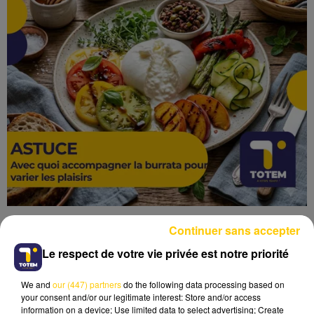
Continuer sans accepter
Le respect de votre vie privée est notre priorité
We and
our (447) partners
do the following data processing based on
Lecture (2 min 31 sec)
your consent and/or our legitimate interest: Store and/or access
information on a device; Use limited data to select advertising; Create