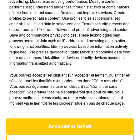
advertising; Measure advertising performance; Measure content
performance; Understand audiences through statistics or combinations
of data from different sources; Develop and improve services; Create
profiles to personalise content; Use profiles to select personalised
content; Use limited data to select content; Ensure security, prevent and
15 mai 2025 - 2 min 51 sec
detect fraud, and fix errors; Deliver and present advertising and content;
Save and communicate privacy choices. These technologies may
ASTUCE - COMMENT FAIRE UN FILET
process personal data such as IP address and browsing data to offer
MIGNON AU BARBECUE ?
following functionalities: Identify devices based on information actively
requested; Use precise geolocation data; Match and combine data from
Toutes les astuces concernant la cuisine et la vie
other data sources; Link different devices; Identify devices based on
quotidienne avec Sophie Pasternak de Femmes
information transmitted automatically.
Actuelles et Prima.
Vous pouvez accepter en cliquant sur "Accepter et fermer", ou affiner en
sélectionnant les finalités et/ou partenaires dans "Gérer mes choix".
Vous pouvez également refuser en cliquant sur "Continuer sans
accepter". Vos préférences ne s'appliqueront que pour ce site. Vous
pouvez mettre à jour vos choix, ou retirer votre consentement à tout
moment via le lien "Gérer les cookies" situé en bas de chaque page.
AVEYRON NORD
Le Prochain Reve
Accepter et fermer
GRAND CORPS MALADE & STYLETO