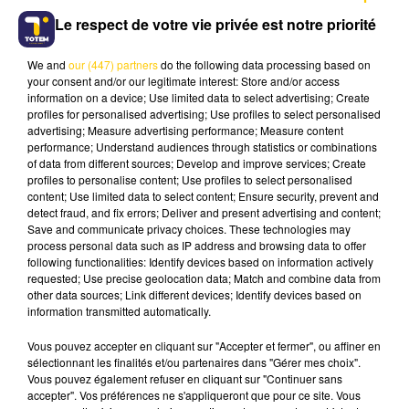
Le respect de votre vie privée est notre priorité
We and
our (447) partners
do the following data processing based on
your consent and/or our legitimate interest: Store and/or access
information on a device; Use limited data to select advertising; Create
30 mai 2025 - 1 min 57 sec
profiles for personalised advertising; Use profiles to select personalised
advertising; Measure advertising performance; Measure content
BEST OF - CALI ET SES DÉBUTS
performance; Understand audiences through statistics or combinations
NATIONAUX AVEC L'ALBUM "L'AMOUR
of data from different sources; Develop and improve services; Create
PARFAIT"
profiles to personalise content; Use profiles to select personalised
content; Use limited data to select content; Ensure security, prevent and
Il y a 20 ans,
Cali
devenait une star de la chanson
detect fraud, and fix errors; Deliver and present advertising and content;
Save and communicate privacy choices. These technologies may
française. Son premier album, "L'amour parfait"
process personal data such as IP address and browsing data to offer
s'écoulait à plus de 500 000 exemplaires. 20 ans
following functionalities: Identify devices based on information actively
plus tard, le chanteur est en pleine tournée
requested; Use precise geolocation data; Match and combine data from
other data sources; Link different devices; Identify devices based on
pour fêter cet anniversaire. Il sera début juillet
information transmitted automatically.
l'une des têtes d'affiche du festival Mesclazik de
Saint-Affrique dans le Sud-Aveyron. Il est dans le
Vous pouvez accepter en cliquant sur "Accepter et fermer", ou affiner en
Best-Of du Jardin Secret ce matin. Sur cet
sélectionnant les finalités et/ou partenaires dans "Gérer mes choix".
Vous pouvez également refuser en cliquant sur "Continuer sans
album, il y avait “C’est quand le bonheur” ou
accepter". Vos préférences ne s'appliqueront que pour ce site. Vous
“Pensons à l’avenir” . Il se souvient au micro de