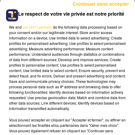
Continuer sans accepter
Le respect de votre vie privée est notre priorité
24 juin 2026 - 4 min 18 sec
FRANCIS HUSTER ET SON PORTRAIT
We and
our (447) partners
do the following data processing based on
ZODIACAL
your consent and/or our legitimate interest: Store and/or access
information on a device; Use limited data to select advertising; Create
profiles for personalised advertising; Use profiles to select personalised
À 78 ans, Francis Huster demeure
l’une des
advertising; Measure advertising performance; Measure content
grandes figures du théâtre et du cinéma
performance; Understand audiences through statistics or combinations
français
. Formé au Conservatoire national
of data from different sources; Develop and improve services; Create
profiles to personalise content; Use profiles to select personalised
supérieur d’art dramatique, il entre très jeune à
content; Use limited data to select content; Ensure security, prevent and
la
Comédie-Française
, où il s’impose comme
detect fraud, and fix errors; Deliver and present advertising and content;
l’un des interprètes les plus marquants de sa
Save and communicate privacy choices. These technologies may
process personal data such as IP address and browsing data to offer
génération.
Travailleur infatigable
, écrivain,
following functionalities: Identify devices based on information actively
comédien, metteur en scène et récitant hors
requested; Use precise geolocation data; Match and combine data from
pair, Francis Huster n’a jamais cessé de défendre
other data sources; Link different devices; Identify devices based on
information transmitted automatically.
une certaine idée de la culture et de la
transmission. À l'occasion de
la saison 3 de
Vous pouvez accepter en cliquant sur "Accepter et fermer", ou affiner en
Zodiaque
, Francis Huster est
l’invité de la
sélectionnant les finalités et/ou partenaires dans "Gérer mes choix".
Vous pouvez également refuser en cliquant sur "Continuer sans
semaine du Jardin Secret sur TOTEM
. Chaque