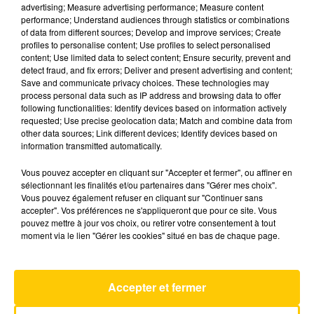
advertising; Measure advertising performance; Measure content
LE CLUB DES CURIEUX DU 28/03/25
performance; Understand audiences through statistics or combinations
of data from different sources; Develop and improve services; Create
Un seul mot d'ordre pour ce rendez-vous : être
profiles to personalise content; Use profiles to select personalised
content; Use limited data to select content; Ensure security, prevent and
passioné et passionnant. Nos chroniqueurs vous
detect fraud, and fix errors; Deliver and present advertising and content;
racontent des histoires avec gourmandise et
Save and communicate privacy choices. These technologies may
bonne humeur pour mieux connaître ou
process personal data such as IP address and browsing data to offer
following functionalities: Identify devices based on information actively
découvrir la vie et les richesses de nos régions
requested; Use precise geolocation data; Match and combine data from
notamment. Et le mercredi, on est curieux
other data sources; Link different devices; Identify devices based on
d'entendre les enfants jeter leur regard sur un
information transmitted automatically.
sujet de notre société
Vous pouvez accepter en cliquant sur "Accepter et fermer", ou affiner en
sélectionnant les finalités et/ou partenaires dans "Gérer mes choix".
Vous pouvez également refuser en cliquant sur "Continuer sans
accepter". Vos préférences ne s'appliqueront que pour ce site. Vous
pouvez mettre à jour vos choix, ou retirer votre consentement à tout
moment via le lien "Gérer les cookies" situé en bas de chaque page.
AVEYRON NORD
Accepter et fermer
Les Nouveaux Soleils
INDOCHINE