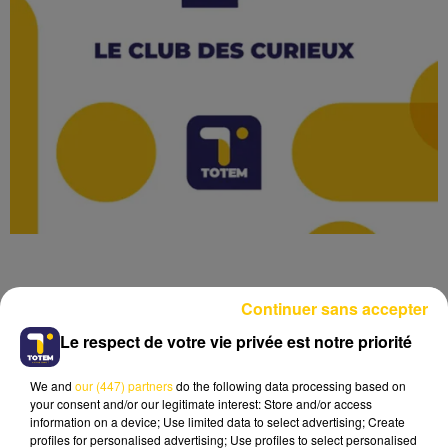
Continuer sans accepter
Le respect de votre vie privée est notre priorité
Lecture (2 min 39 sec)
We and
our (447) partners
do the following data processing based on
your consent and/or our legitimate interest: Store and/or access
information on a device; Use limited data to select advertising; Create
28 mars 2025 - 2 min 39 sec
profiles for personalised advertising; Use profiles to select personalised