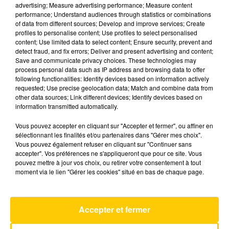
advertising; Measure advertising performance; Measure content
LE CLUB DES CURIEUX DU 06/05/25
performance; Understand audiences through statistics or combinations
of data from different sources; Develop and improve services; Create
Un seul mot d'ordre pour ce rendez-vous : être
profiles to personalise content; Use profiles to select personalised
content; Use limited data to select content; Ensure security, prevent and
passioné et passionnant. Nos chroniqueurs vous
detect fraud, and fix errors; Deliver and present advertising and content;
racontent des histoires avec gourmandise et
Save and communicate privacy choices. These technologies may
bonne humeur pour mieux connaître ou
process personal data such as IP address and browsing data to offer
following functionalities: Identify devices based on information actively
découvrir la vie et les richesses de nos régions
requested; Use precise geolocation data; Match and combine data from
notamment. Et le mercredi, on est curieux
other data sources; Link different devices; Identify devices based on
d'entendre les enfants jeter leur regard sur un
information transmitted automatically.
sujet de notre société
Vous pouvez accepter en cliquant sur "Accepter et fermer", ou affiner en
sélectionnant les finalités et/ou partenaires dans "Gérer mes choix".
Vous pouvez également refuser en cliquant sur "Continuer sans
accepter". Vos préférences ne s'appliqueront que pour ce site. Vous
pouvez mettre à jour vos choix, ou retirer votre consentement à tout
moment via le lien "Gérer les cookies" situé en bas de chaque page.
AVEYRON NORD
Accepter et fermer
Mourir Demain
NATASHA ST-PIER & PASCAL OBISPO