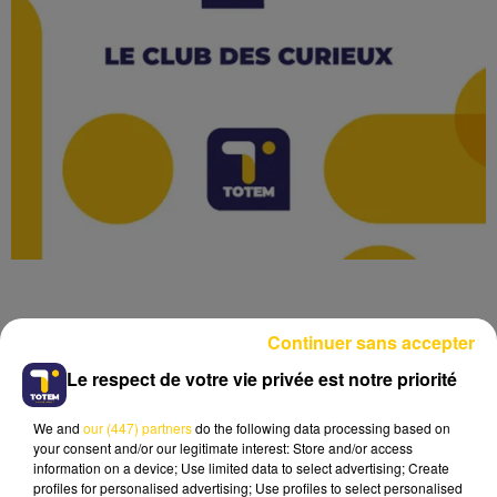
Continuer sans accepter
Le respect de votre vie privée est notre priorité
Lecture (1 min 59 sec)
We and
our (447) partners
do the following data processing based on
your consent and/or our legitimate interest: Store and/or access
information on a device; Use limited data to select advertising; Create
6 mai 2025 - 1 min 59 sec
profiles for personalised advertising; Use profiles to select personalised