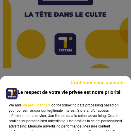
Continuer sans accepter
Le respect de votre vie privée est notre priorité
Lecture (1 min 28 sec)
We and
our (447) partners
do the following data processing based on
your consent and/or our legitimate interest: Store and/or access
information on a device; Use limited data to select advertising; Create
profiles for personalised advertising; Use profiles to select personalised
advertising; Measure advertising performance; Measure content