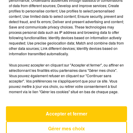
performance; Understand audiences through statistics or combinations
of data from different sources; Develop and improve services; Create
profiles to personalise content; Use profiles to select personalised
21 juin 2026 - 1 min 28 sec
content; Use limited data to select content; Ensure security, prevent and
detect fraud, and fix errors; Deliver and present advertising and content;
LA TÊTE DANS LE CULTE DU 21/06/26
Save and communicate privacy choices. These technologies may
process personal data such as IP address and browsing data to offer
Retour chaque semaine sur un film, un objet, un
following functionalities: Identify devices based on information actively
requested; Use precise geolocation data; Match and combine data from
album devenu culte pour toute une génération
other data sources; Link different devices; Identify devices based on
!
information transmitted automatically.
Vous pouvez accepter en cliquant sur "Accepter et fermer", ou affiner en
sélectionnant les finalités et/ou partenaires dans "Gérer mes choix".
Vous pouvez également refuser en cliquant sur "Continuer sans
accepter". Vos préférences ne s'appliqueront que pour ce site. Vous
pouvez mettre à jour vos choix, ou retirer votre consentement à tout
moment via le lien "Gérer les cookies" situé en bas de chaque page.
AVEYRON NORD
I Knew It I Knew You
TAYLOR SWIFT
Accepter et fermer
Gérer mes choix