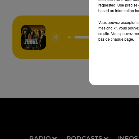
requested; Use precise g
based on information tra
Vous pouvez accepter en 
mes choix". Vous pouvez
ce site. Vous pouvez met
Antiso
bas de chaque page.
TRU
RADIO
PODCASTS
INFOS