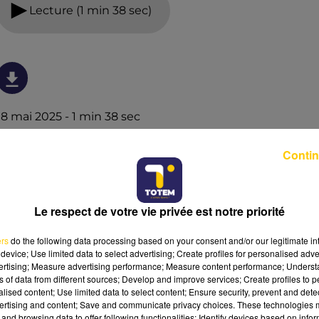
Lecture (1 min 38 sec)
18 mai 2025 - 1 min 38 sec
LA TÊTE DANS LE CULTE DU 18/05/25
Contin
Retour chaque semaine sur un film, un objet, un album
devenu culte pour toute une génération !
Le respect de votre vie privée est notre priorité
ers
do the following data processing based on your consent and/or our legitimate int
device; Use limited data to select advertising; Create profiles for personalised adver
vertising; Measure advertising performance; Measure content performance; Unders
ns of data from different sources; Develop and improve services; Create profiles to 
alised content; Use limited data to select content; Ensure security, prevent and detect
ertising and content; Save and communicate privacy choices. These technologies
and browsing data to offer following functionalities: Identify devices based on infor