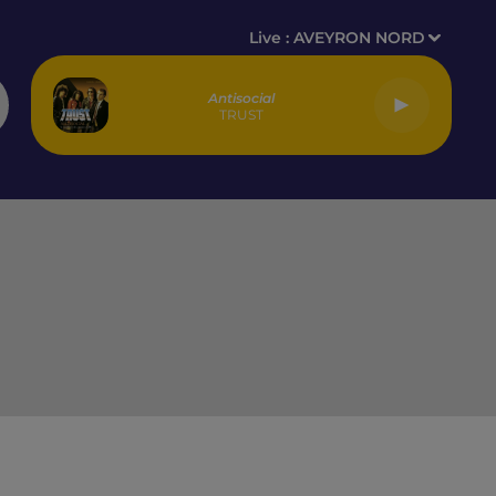
Live :
AVEYRON NORD
Antisocial
TRUST