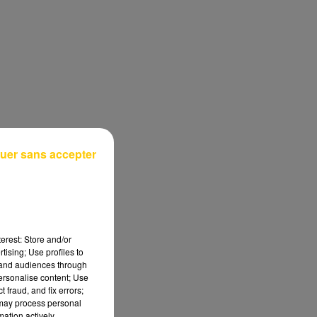
uer sans accepter
erest: Store and/or
tising; Use profiles to
tand audiences through
personalise content; Use
 fraud, and fix errors;
 may process personal
mation actively