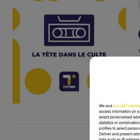
We and
our (447) partn
access information on a 
select personalised ad
statistics or combinatio
profiles to select person
Deliver and present adv
data such as IP address 