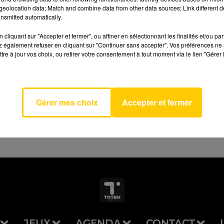
eolocation data; Match and combine data from other data sources; Link different de
nsmitted automatically.
cliquant sur "Accepter et fermer", ou affiner en sélectionnant les finalités et/ou pa
 également refuser en cliquant sur "Continuer sans accepter". Vos préférences ne 
tre à jour vos choix, ou retirer votre consentement à tout moment via le lien "Gérer 
AVEYRON NORD
cial
ST
Gérer mes choix
Accepter et fermer
JEUX
AGENDA
CONTACT