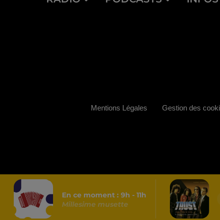
Mentions Légales
Gestion des cook
En ce moment :
9
h -
11
h
Millesime musette