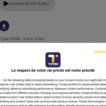
Lecture (2 min 3 sec)
11 juin 2026 - 2 min 3 sec
FLASHÉ À 102 KM/H POUR FUIR UNE
Contin
DIARRHÉE
En Belgique, un homme de
74 ans
a été flashé à
102
km/h
en zone limitée à
50
. Son “excuse” ? Une violente
Le respect de votre vie privée est notre priorité
diarrhée
liée aux effets secondaires d’un traitement
quotidien… et la course contre la montre pour arriver
ers
do the following data processing based on your consent and/or our legitimate int
aux toilettes.
device; Use limited data to select advertising; Create profiles for personalised adver
vertising; Measure advertising performance; Measure content performance; Unders
ns of data from different sources; Develop and improve services; Create profiles to 
alised content; Use limited data to select content; Ensure security, prevent and detect
ertising and content; Save and communicate privacy choices. These technologies
and browsing data to offer following functionalities: Identify devices based on infor