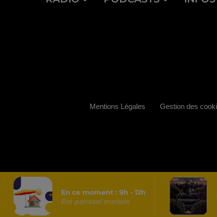
Mentions Légales
Gestion des cook
En ce moment :
9
h -
12
h
Été parasol maison