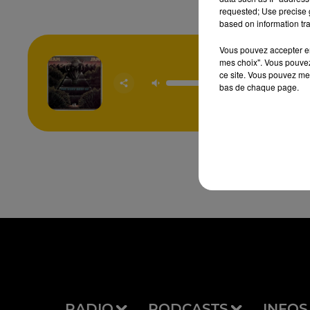
requested; Use precise g
based on information tra
Vous pouvez accepter en 
mes choix". Vous pouvez
ce site. Vous pouvez met
Black 
bas de chaque page.
RAM 
RADIO
PODCASTS
INFOS