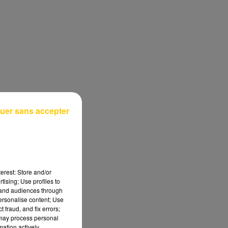
uer sans accepter
erest: Store and/or
tising; Use profiles to
tand audiences through
personalise content; Use
 fraud, and fix errors;
 may process personal
mation actively