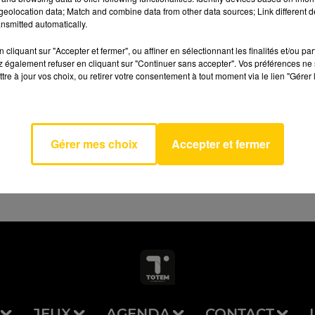
eolocation data; Match and combine data from other data sources; Link different de
nsmitted automatically.
cliquant sur "Accepter et fermer", ou affiner en sélectionnant les finalités et/ou pa
 également refuser en cliquant sur "Continuer sans accepter". Vos préférences ne 
tre à jour vos choix, ou retirer votre consentement à tout moment via le lien "Gérer 
AVEYRON NORD
Betty
JAM
Gérer mes choix
Accepter et fermer
JEUX
AGENDA
CONTACT