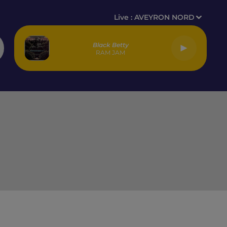
Live :
AVEYRON NORD
Black Betty
RAM JAM