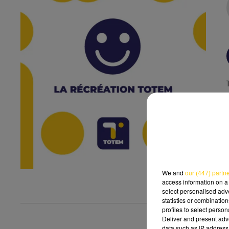
We and
our (447) partn
access information on a 
select personalised ad
statistics or combinatio
profiles to select person
Deliver and present adv
data such as IP address 