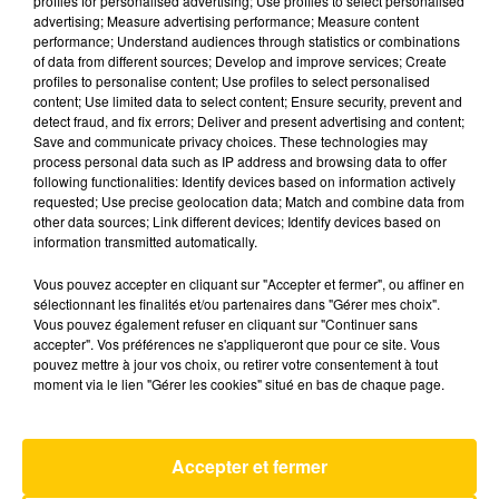
profiles for personalised advertising; Use profiles to select personalised
advertising; Measure advertising performance; Measure content
performance; Understand audiences through statistics or combinations
6 décembre 2025 - 3 min 54 sec
of data from different sources; Develop and improve services; Create
profiles to personalise content; Use profiles to select personalised
LA CUISINE DU MARCHÉ DU 06/12/25
content; Use limited data to select content; Ensure security, prevent and
detect fraud, and fix errors; Deliver and present advertising and content;
Chaque samedi de 10h à 11h, nous partons à la
Save and communicate privacy choices. These technologies may
process personal data such as IP address and browsing data to offer
découverte d'un producteur et parfois d'un
following functionalities: Identify devices based on information actively
restaurateur pour nous régaler des produits
requested; Use precise geolocation data; Match and combine data from
d'exception de nos régions... Secrets de
other data sources; Link different devices; Identify devices based on
information transmitted automatically.
fabrication, astuces, initiations.... Un monde de
saveurs au coeur de Totem Week-end Loisirs....
Vous pouvez accepter en cliquant sur "Accepter et fermer", ou affiner en
sélectionnant les finalités et/ou partenaires dans "Gérer mes choix".
Vous pouvez également refuser en cliquant sur "Continuer sans
accepter". Vos préférences ne s'appliqueront que pour ce site. Vous
pouvez mettre à jour vos choix, ou retirer votre consentement à tout
moment via le lien "Gérer les cookies" situé en bas de chaque page.
AVEYRON NORD
Accepter et fermer
Love Is In The Air
JOHN PAUL YOUNG