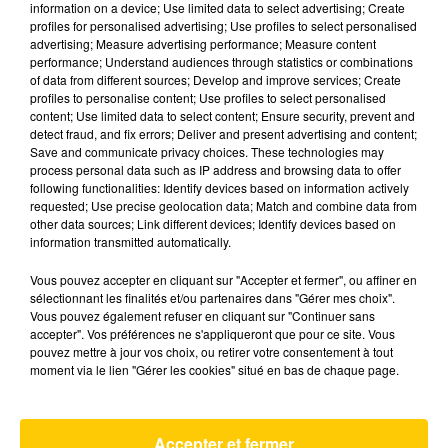
information on a device; Use limited data to select advertising; Create
profiles for personalised advertising; Use profiles to select personalised
advertising; Measure advertising performance; Measure content
performance; Understand audiences through statistics or combinations
of data from different sources; Develop and improve services; Create
profiles to personalise content; Use profiles to select personalised
content; Use limited data to select content; Ensure security, prevent and
detect fraud, and fix errors; Deliver and present advertising and content;
15 mai 2025 - 1 min 36 sec
Save and communicate privacy choices. These technologies may
process personal data such as IP address and browsing data to offer
BIENTÔT UNE BAIGNADE DANS LA
following functionalities: Identify devices based on information actively
SEINE À PARIS, LE RECORD DU MONDE
requested; Use precise geolocation data; Match and combine data from
DE RASSEMBLEMENT DES
other data sources; Link different devices; Identify devices based on
SCHTROUMPFS EN B
information transmitted automatically.
Vous pouvez accepter en cliquant sur "Accepter et fermer", ou affiner en
Retrouvez les infos sourires du jour à 12h15 et
sélectionnant les finalités et/ou partenaires dans "Gérer mes choix".
17h20 :-)
Vous pouvez également refuser en cliquant sur "Continuer sans
accepter". Vos préférences ne s'appliqueront que pour ce site. Vous
pouvez mettre à jour vos choix, ou retirer votre consentement à tout
moment via le lien "Gérer les cookies" situé en bas de chaque page.
AVEYRON NORD
Accepter et fermer