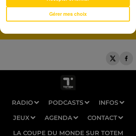
Lovefool
Gérer mes choix
THE CARDIGANS
RADIO
PODCASTS
INFOS
JEUX
AGENDA
CONTACT
LA COUPE DU MONDE SUR TOTEM