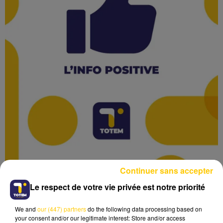
Continuer sans accepter
Le respect de votre vie privée est notre priorité
We and
our (447) partners
do the following data processing based on
your consent and/or our legitimate interest: Store and/or access
Lecture (1 min 36 sec)