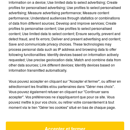
information on a device; Use limited data to select advertising; Create
profiles for personalised advertising; Use profiles to select personalised
advertising; Measure advertising performance; Measure content
performance; Understand audiences through statistics or combinations
of data from different sources; Develop and improve services; Create
profiles to personalise content; Use profiles to select personalised
content; Use limited data to select content; Ensure security, prevent and
detect fraud, and fix errors; Deliver and present advertising and content;
14 mai 2025 - 1 min 38 sec
Save and communicate privacy choices. These technologies may
process personal data such as IP address and browsing data to offer
LE RECORD DU MONDE DU PLUS
following functionalities: Identify devices based on information actively
GRAND NOMBRE DE MARINIÈRES EN
requested; Use precise geolocation data; Match and combine data from
JEU, UNE BALADE À LA VITESSE DES
other data sources; Link different devices; Identify devices based on
ESCARGOTS
information transmitted automatically.
Vous pouvez accepter en cliquant sur "Accepter et fermer", ou affiner en
Retrouvez les infos sourires du jour à 12h15 et
sélectionnant les finalités et/ou partenaires dans "Gérer mes choix".
17h20 :-)
Vous pouvez également refuser en cliquant sur "Continuer sans
accepter". Vos préférences ne s'appliqueront que pour ce site. Vous
pouvez mettre à jour vos choix, ou retirer votre consentement à tout
moment via le lien "Gérer les cookies" situé en bas de chaque page.
AVEYRON NORD
Accepter et fermer