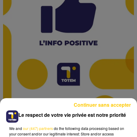
Continuer sans accepter
Le respect de votre vie privée est notre priorité
We and
our (447) partners
do the following data processing based on
your consent and/or our legitimate interest: Store and/or access
Lecture (1 min 38 sec)