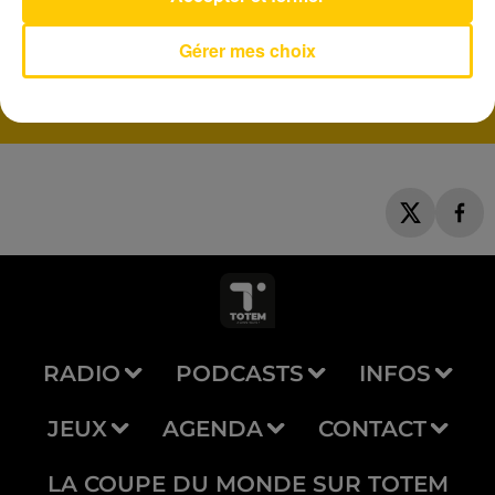
Ete Avec Toi
Gérer mes choix
ADELE CASTILLON
RADIO
PODCASTS
INFOS
JEUX
AGENDA
CONTACT
LA COUPE DU MONDE SUR TOTEM