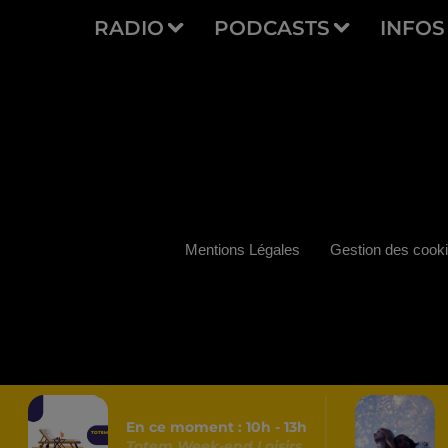
RADIO
PODCASTS
INFOS
Mentions Légales
Gestion des cook
En ce moment :
10
h -
13
h
Totem Week-end Loisirs