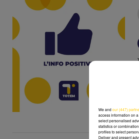
We and
our (447) partn
access information on a 
select personalised ad
statistics or combinatio
profiles to select person
Deliver and present adv