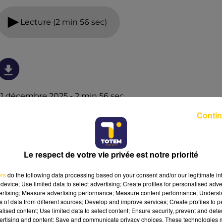
Lecture (2 min 56 sec)
11 décembre 2025 - 2 min 56 sec
LES VAUTOURS DE RETOUR DANS LE CIEL
Contin
DES GRANDS CAUSSES ET DES CÉVENNES,
PÉRIPLE POUR UN PONEY ENTRE
C'est le rendez-vous des bonnes nouvelles. Un rendez-
Le respect de votre vie privée est notre priorité
vous résolument positif pour faire le plein de bonnes
ers
do the following data processing based on your consent and/or our legitimate int
ondes.
device; Use limited data to select advertising; Create profiles for personalised adver
vertising; Measure advertising performance; Measure content performance; Unders
ns of data from different sources; Develop and improve services; Create profiles to 
alised content; Use limited data to select content; Ensure security, prevent and detect
ertising and content; Save and communicate privacy choices. These technologies