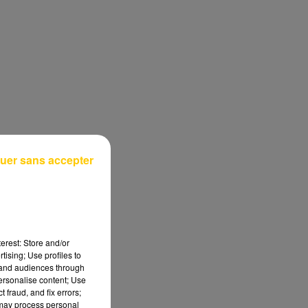
uer sans accepter
erest: Store and/or
tising; Use profiles to
tand audiences through
personalise content; Use
 fraud, and fix errors;
 may process personal