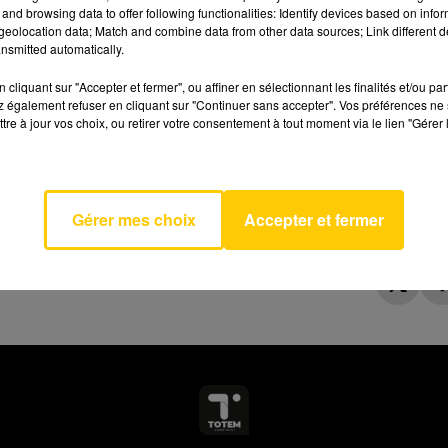
and browsing data to offer following functionalities: Identify devices based on infor
eolocation data; Match and combine data from other data sources; Link different de
nsmitted automatically.
cliquant sur "Accepter et fermer", ou affiner en sélectionnant les finalités et/ou pa
 également refuser en cliquant sur "Continuer sans accepter". Vos préférences ne 
tre à jour vos choix, ou retirer votre consentement à tout moment via le lien "Gérer 
c Toi
AVEYRON NORD
LE
LLON
Gérer mes choix
Accepter et fermer