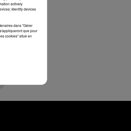
mation actively
vices; Identify devices
rtenaires dans "Gérer
s'appliqueront que pour
les cookies" situé en