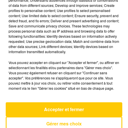
performance; Understand audiences through statistics or combinations
of data from different sources; Develop and improve services; Create
profiles to personalise content; Use profiles to select personalised
6 mai 2025 - 1 min 22 sec
content; Use limited data to select content; Ensure security, prevent and
detect fraud, and fix errors; Deliver and present advertising and content;
L'INFO POSITIVE DU 06/05/25
Save and communicate privacy choices. These technologies may
process personal data such as IP address and browsing data to offer
C'est le rendez-vous des bonnes nouvelles. Un
following functionalities: Identify devices based on information actively
requested; Use precise geolocation data; Match and combine data from
rendez-vous résolument positif pour faire le
other data sources; Link different devices; Identify devices based on
plein de bonnes ondes.
information transmitted automatically.
Vous pouvez accepter en cliquant sur "Accepter et fermer", ou affiner en
sélectionnant les finalités et/ou partenaires dans "Gérer mes choix".
Vous pouvez également refuser en cliquant sur "Continuer sans
accepter". Vos préférences ne s'appliqueront que pour ce site. Vous
pouvez mettre à jour vos choix, ou retirer votre consentement à tout
moment via le lien "Gérer les cookies" situé en bas de chaque page.
AVEYRON NORD
Give Me Something
ONEREPUBLIC
Accepter et fermer
Gérer mes choix