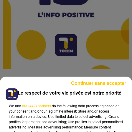
Continuer sans accepter
Le respect de votre vie privée est notre priorité
Lecture (1 min 22 sec)
We and
our (447) partners
do the following data processing based on
your consent and/or our legitimate interest: Store and/or access
information on a device; Use limited data to select advertising; Create
profiles for personalised advertising; Use profiles to select personalised
advertising; Measure advertising performance; Measure content