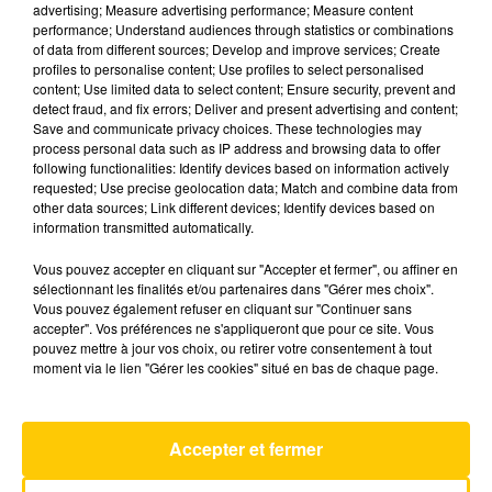
advertising; Measure advertising performance; Measure content
performance; Understand audiences through statistics or combinations
of data from different sources; Develop and improve services; Create
profiles to personalise content; Use profiles to select personalised
content; Use limited data to select content; Ensure security, prevent and
30 juin 2026 - 4 min 20 sec
detect fraud, and fix errors; Deliver and present advertising and content;
L'INFO DU TARN-ET-GARONNE DU
Save and communicate privacy choices. These technologies may
process personal data such as IP address and browsing data to offer
30/06/26 À 08H00
following functionalities: Identify devices based on information actively
requested; Use precise geolocation data; Match and combine data from
Ecoutez sur Totem l'information dans le Tarn-et-
other data sources; Link different devices; Identify devices based on
Garonne et le pays de Cahors avec les
information transmitted automatically.
reportages de nos journalistes sur le terrain.
Vous pouvez accepter en cliquant sur "Accepter et fermer", ou affiner en
sélectionnant les finalités et/ou partenaires dans "Gérer mes choix".
Vous pouvez également refuser en cliquant sur "Continuer sans
accepter". Vos préférences ne s'appliqueront que pour ce site. Vous
pouvez mettre à jour vos choix, ou retirer votre consentement à tout
moment via le lien "Gérer les cookies" situé en bas de chaque page.
AVEYRON NORD
Accepter et fermer
Paris Seychelles
JULIEN DORE