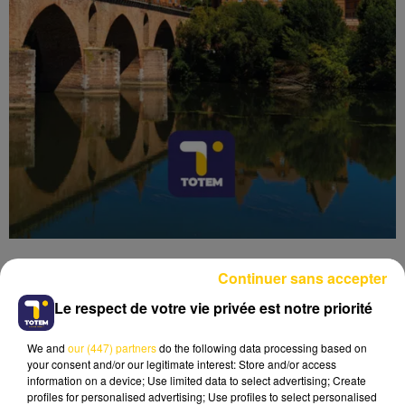
Continuer sans accepter
Le respect de votre vie privée est notre priorité
Lecture (4 min 20 sec)
We and
our (447) partners
do the following data processing based on
your consent and/or our legitimate interest: Store and/or access
information on a device; Use limited data to select advertising; Create
profiles for personalised advertising; Use profiles to select personalised