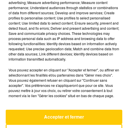
advertising; Measure advertising performance; Measure content
performance; Understand audiences through statistics or combinations
of data from different sources; Develop and improve services; Create
profiles to personalise content; Use profiles to select personalised
content; Use limited data to select content; Ensure security, prevent and
29 juin 2026 - 4 min 51 sec
detect fraud, and fix errors; Deliver and present advertising and content;
L'INFO DU TARN-ET-GARONNE DU
Save and communicate privacy choices. These technologies may
process personal data such as IP address and browsing data to offer
29/06/26 À 06H29
following functionalities: Identify devices based on information actively
requested; Use precise geolocation data; Match and combine data from
Ecoutez sur Totem l'information dans le Tarn-et-
other data sources; Link different devices; Identify devices based on
Garonne et le pays de Cahors avec les
information transmitted automatically.
reportages de nos journalistes sur le terrain.
Vous pouvez accepter en cliquant sur "Accepter et fermer", ou affiner en
sélectionnant les finalités et/ou partenaires dans "Gérer mes choix".
Vous pouvez également refuser en cliquant sur "Continuer sans
accepter". Vos préférences ne s'appliqueront que pour ce site. Vous
pouvez mettre à jour vos choix, ou retirer votre consentement à tout
moment via le lien "Gérer les cookies" situé en bas de chaque page.
AVEYRON NORD
Accepter et fermer
Azizam
ED SHEERAN