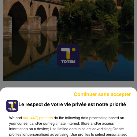
Continuer sans accepter
Le respect de votre vie privée est notre priorité
Lecture (7 min 12 sec)
We and
our (447) partners
do the following data processing based on
your consent and/or our legitimate interest: Store and/or access
information on a device; Use limited data to select advertising; Create
profiles for personalised advertising; Use profiles to select personalised