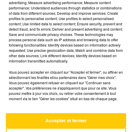
advertising; Measure advertising performance; Measure content
performance; Understand audiences through statistics or combinations
of data from different sources; Develop and improve services; Create
profiles to personalise content; Use profiles to select personalised
content; Use limited data to select content; Ensure security, prevent and
23 juin 2026 - 7 min 12 sec
detect fraud, and fix errors; Deliver and present advertising and content;
L'INFO DU TARN-ET-GARONNE DU
Save and communicate privacy choices. These technologies may
process personal data such as IP address and browsing data to offer
23/06/26 À 12H00
following functionalities: Identify devices based on information actively
requested; Use precise geolocation data; Match and combine data from
Ecoutez sur Totem l'information dans le Tarn-et-
other data sources; Link different devices; Identify devices based on
Garonne et le pays de Cahors avec les
information transmitted automatically.
reportages de nos journalistes sur le terrain.
Vous pouvez accepter en cliquant sur "Accepter et fermer", ou affiner en
sélectionnant les finalités et/ou partenaires dans "Gérer mes choix".
Vous pouvez également refuser en cliquant sur "Continuer sans
accepter". Vos préférences ne s'appliqueront que pour ce site. Vous
pouvez mettre à jour vos choix, ou retirer votre consentement à tout
moment via le lien "Gérer les cookies" situé en bas de chaque page.
AVEYRON NORD
Accepter et fermer
Ode To My Family
THE CRANBERRIES