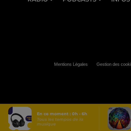
Mentions Légales
Gestion des cook
En ce moment :
0
h -
6
h
Tous les tempos de la
musique