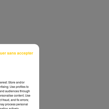
uer sans accepter
erest: Store and/or
tising; Use profiles to
tand audiences through
personalise content; Use
 fraud, and fix errors;
 may process personal
mation actively