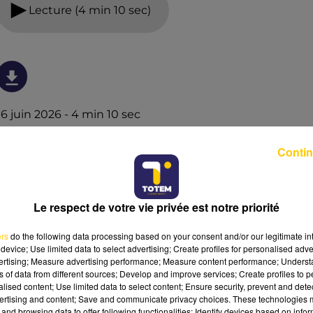
Lecture (4 min 10 sec)
16 juin 2026 - 4 min 10 sec
L'INFO DU TARN-ET-GARONNE DU 16/06/26 À
Contin
05H59
Ecoutez sur Totem l'information dans le Tarn-et-
Garonne et le pays de Cahors avec les reportages de nos
Le respect de votre vie privée est notre priorité
journalistes sur le terrain.
ers
do the following data processing based on your consent and/or our legitimate int
device; Use limited data to select advertising; Create profiles for personalised adver
vertising; Measure advertising performance; Measure content performance; Unders
ns of data from different sources; Develop and improve services; Create profiles to 
alised content; Use limited data to select content; Ensure security, prevent and detect
ertising and content; Save and communicate privacy choices. These technologies
and browsing data to offer following functionalities: Identify devices based on infor