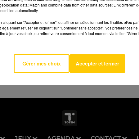
eolocation data; Match and combine data from other data sources; Link different de
nsmitted automatically.
cliquant sur "Accepter et fermer", ou affiner en sélectionnant les finalités et/ou pa
 également refuser en cliquant sur "Continuer sans accepter". Vos préférences ne 
losed
tre à jour vos choix, ou retirer votre consentement à tout moment via le lien "Gérer 
AVEYRON NORD
res
SE
Gérer mes choix
Accepter et fermer
JEUX
AGENDA
CONTACT