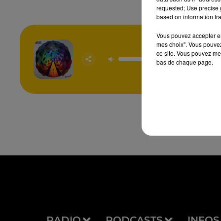
requested; Use precise g
based on information tra
Vous pouvez accepter en 
mes choix". Vous pouvez
Undisc
ce site. Vous pouvez met
Desi
bas de chaque page.
MU
RADIO
PODCASTS
INFOS