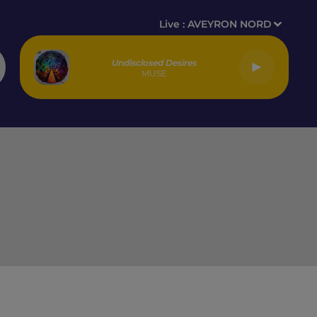
Live :
AVEYRON NORD
Undisclosed Desires
MUSE