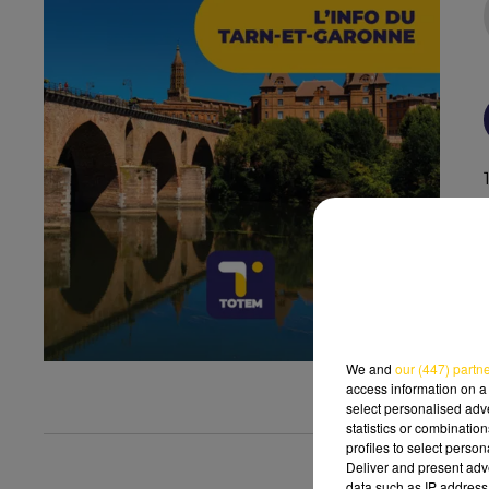
We and
our (447) partn
access information on a 
select personalised ad
statistics or combinatio
profiles to select person
Deliver and present adv
data such as IP address 