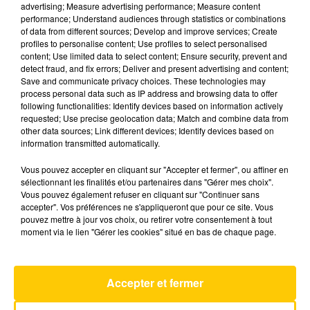
advertising; Measure advertising performance; Measure content
performance; Understand audiences through statistics or combinations
of data from different sources; Develop and improve services; Create
profiles to personalise content; Use profiles to select personalised
content; Use limited data to select content; Ensure security, prevent and
13 juin 2026 - 5 min 52 sec
detect fraud, and fix errors; Deliver and present advertising and content;
L'INFO DU TARN-ET-GARONNE DU
Save and communicate privacy choices. These technologies may
process personal data such as IP address and browsing data to offer
13/06/26 À 12H00
following functionalities: Identify devices based on information actively
requested; Use precise geolocation data; Match and combine data from
Ecoutez sur Totem l'information dans le Tarn-et-
other data sources; Link different devices; Identify devices based on
Garonne et le pays de Cahors avec les
information transmitted automatically.
reportages de nos journalistes sur le terrain.
Vous pouvez accepter en cliquant sur "Accepter et fermer", ou affiner en
sélectionnant les finalités et/ou partenaires dans "Gérer mes choix".
Vous pouvez également refuser en cliquant sur "Continuer sans
accepter". Vos préférences ne s'appliqueront que pour ce site. Vous
pouvez mettre à jour vos choix, ou retirer votre consentement à tout
moment via le lien "Gérer les cookies" situé en bas de chaque page.
AVEYRON NORD
Accepter et fermer
My Sharona
THE KNACK