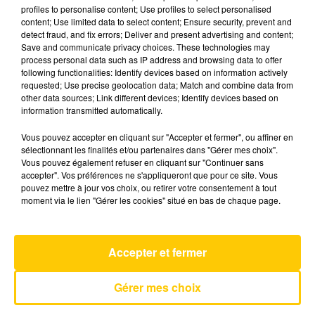
profiles to personalise content; Use profiles to select personalised
content; Use limited data to select content; Ensure security, prevent and
detect fraud, and fix errors; Deliver and present advertising and content;
31 mars 2025 - 4 min 6 sec
Save and communicate privacy choices. These technologies may
L'INFO DU TARN DU 31/03/25 À 07H29
process personal data such as IP address and browsing data to offer
following functionalities: Identify devices based on information actively
requested; Use precise geolocation data; Match and combine data from
L'info du Tarn
other data sources; Link different devices; Identify devices based on
information transmitted automatically.
Vous pouvez accepter en cliquant sur "Accepter et fermer", ou affiner en
sélectionnant les finalités et/ou partenaires dans "Gérer mes choix".
Vous pouvez également refuser en cliquant sur "Continuer sans
accepter". Vos préférences ne s'appliqueront que pour ce site. Vous
pouvez mettre à jour vos choix, ou retirer votre consentement à tout
AVEYRON NORD
moment via le lien "Gérer les cookies" situé en bas de chaque page.
Almost
LEWIS CAPALDI
Accepter et fermer
Gérer mes choix