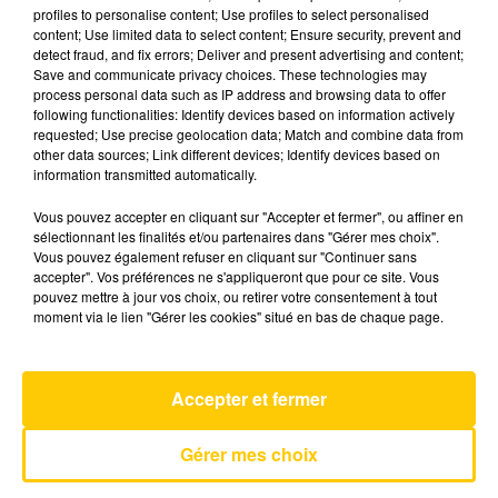
profiles to personalise content; Use profiles to select personalised
content; Use limited data to select content; Ensure security, prevent and
detect fraud, and fix errors; Deliver and present advertising and content;
30 mai 2026 - 4 min 48 sec
Save and communicate privacy choices. These technologies may
L'INFO DU TARN DU 30/05/26 À 07H00
process personal data such as IP address and browsing data to offer
following functionalities: Identify devices based on information actively
requested; Use precise geolocation data; Match and combine data from
L'info du Tarn
other data sources; Link different devices; Identify devices based on
information transmitted automatically.
Vous pouvez accepter en cliquant sur "Accepter et fermer", ou affiner en
sélectionnant les finalités et/ou partenaires dans "Gérer mes choix".
Vous pouvez également refuser en cliquant sur "Continuer sans
accepter". Vos préférences ne s'appliqueront que pour ce site. Vous
pouvez mettre à jour vos choix, ou retirer votre consentement à tout
AVEYRON NORD
moment via le lien "Gérer les cookies" situé en bas de chaque page.
Toi Mon Amour
MARC LAVOINE
Accepter et fermer
Gérer mes choix