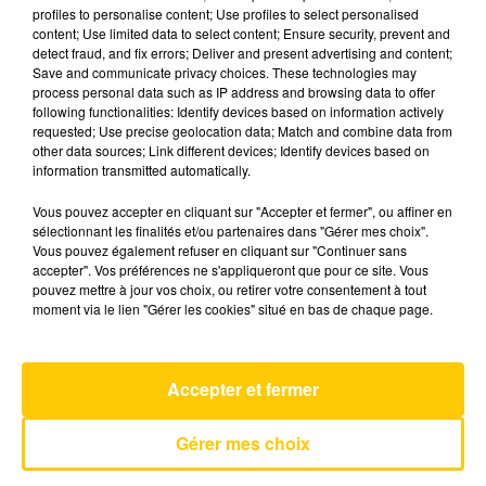
profiles to personalise content; Use profiles to select personalised
content; Use limited data to select content; Ensure security, prevent and
detect fraud, and fix errors; Deliver and present advertising and content;
30 janvier 2025 - 6 min 19 sec
Save and communicate privacy choices. These technologies may
L'INFO DU TARN DU 30/01/25 À 12H30
process personal data such as IP address and browsing data to offer
following functionalities: Identify devices based on information actively
requested; Use precise geolocation data; Match and combine data from
L'info du Tarn
other data sources; Link different devices; Identify devices based on
information transmitted automatically.
Vous pouvez accepter en cliquant sur "Accepter et fermer", ou affiner en
sélectionnant les finalités et/ou partenaires dans "Gérer mes choix".
Vous pouvez également refuser en cliquant sur "Continuer sans
accepter". Vos préférences ne s'appliqueront que pour ce site. Vous
pouvez mettre à jour vos choix, ou retirer votre consentement à tout
AVEYRON NORD
moment via le lien "Gérer les cookies" situé en bas de chaque page.
On My Soul
BRUNO MARS
Accepter et fermer
Gérer mes choix