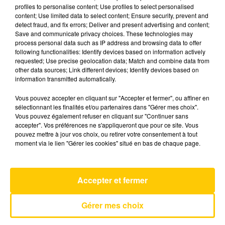
profiles to personalise content; Use profiles to select personalised
content; Use limited data to select content; Ensure security, prevent and
detect fraud, and fix errors; Deliver and present advertising and content;
29 mai 2025 - 5 min 6 sec
Save and communicate privacy choices. These technologies may
L'INFO DU TARN DU 29/05/25 À 08H29
process personal data such as IP address and browsing data to offer
following functionalities: Identify devices based on information actively
requested; Use precise geolocation data; Match and combine data from
L'info du Tarn
other data sources; Link different devices; Identify devices based on
information transmitted automatically.
Vous pouvez accepter en cliquant sur "Accepter et fermer", ou affiner en
sélectionnant les finalités et/ou partenaires dans "Gérer mes choix".
Vous pouvez également refuser en cliquant sur "Continuer sans
accepter". Vos préférences ne s'appliqueront que pour ce site. Vous
pouvez mettre à jour vos choix, ou retirer votre consentement à tout
AVEYRON NORD
moment via le lien "Gérer les cookies" situé en bas de chaque page.
You Can Leave Your Hat On
JOE COCKER
Accepter et fermer
Gérer mes choix