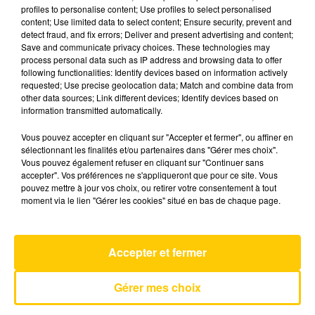
profiles to personalise content; Use profiles to select personalised
content; Use limited data to select content; Ensure security, prevent and
detect fraud, and fix errors; Deliver and present advertising and content;
28 mai 2025 - 3 min 40 sec
Save and communicate privacy choices. These technologies may
L'INFO DU TARN DU 28/05/25 À 19H01
process personal data such as IP address and browsing data to offer
following functionalities: Identify devices based on information actively
requested; Use precise geolocation data; Match and combine data from
L'info du Tarn
other data sources; Link different devices; Identify devices based on
information transmitted automatically.
Vous pouvez accepter en cliquant sur "Accepter et fermer", ou affiner en
sélectionnant les finalités et/ou partenaires dans "Gérer mes choix".
Vous pouvez également refuser en cliquant sur "Continuer sans
accepter". Vos préférences ne s'appliqueront que pour ce site. Vous
pouvez mettre à jour vos choix, ou retirer votre consentement à tout
AVEYRON NORD
moment via le lien "Gérer les cookies" situé en bas de chaque page.
Tatoo
LOREEN
Accepter et fermer
Gérer mes choix