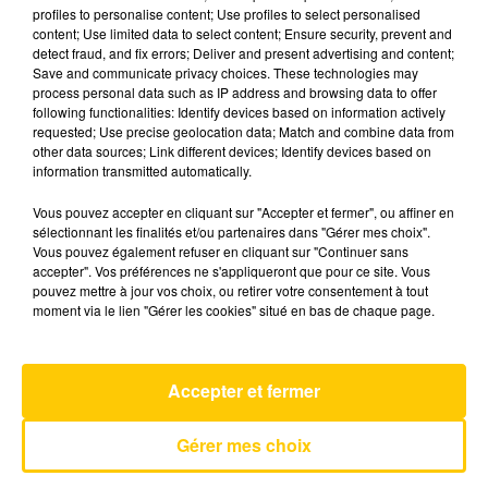
profiles to personalise content; Use profiles to select personalised
content; Use limited data to select content; Ensure security, prevent and
detect fraud, and fix errors; Deliver and present advertising and content;
28 mars 2025 - 3 min 40 sec
Save and communicate privacy choices. These technologies may
L'INFO DU TARN DU 28/03/25 À 18H00
process personal data such as IP address and browsing data to offer
following functionalities: Identify devices based on information actively
requested; Use precise geolocation data; Match and combine data from
L'info du Tarn
other data sources; Link different devices; Identify devices based on
information transmitted automatically.
Vous pouvez accepter en cliquant sur "Accepter et fermer", ou affiner en
sélectionnant les finalités et/ou partenaires dans "Gérer mes choix".
Vous pouvez également refuser en cliquant sur "Continuer sans
accepter". Vos préférences ne s'appliqueront que pour ce site. Vous
pouvez mettre à jour vos choix, ou retirer votre consentement à tout
AVEYRON NORD
moment via le lien "Gérer les cookies" situé en bas de chaque page.
C'est Magnifique A Quoi Ca Sert L'amour
AUX COULEURS DU TEMPS
Accepter et fermer
Gérer mes choix