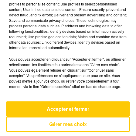
profiles to personalise content; Use profiles to select personalised
content; Use limited data to select content; Ensure security, prevent and
detect fraud, and fix errors; Deliver and present advertising and content;
23 mai 2025 - 3 min 40 sec
Save and communicate privacy choices. These technologies may
L'INFO DU TARN DU 23/05/25 À 18H00
process personal data such as IP address and browsing data to offer
following functionalities: Identify devices based on information actively
requested; Use precise geolocation data; Match and combine data from
L'info du Tarn
other data sources; Link different devices; Identify devices based on
information transmitted automatically.
Vous pouvez accepter en cliquant sur "Accepter et fermer", ou affiner en
sélectionnant les finalités et/ou partenaires dans "Gérer mes choix".
Vous pouvez également refuser en cliquant sur "Continuer sans
accepter". Vos préférences ne s'appliqueront que pour ce site. Vous
pouvez mettre à jour vos choix, ou retirer votre consentement à tout
AVEYRON NORD
moment via le lien "Gérer les cookies" situé en bas de chaque page.
C'est Comme Ca
RITA MITSOUKO
Accepter et fermer
Gérer mes choix