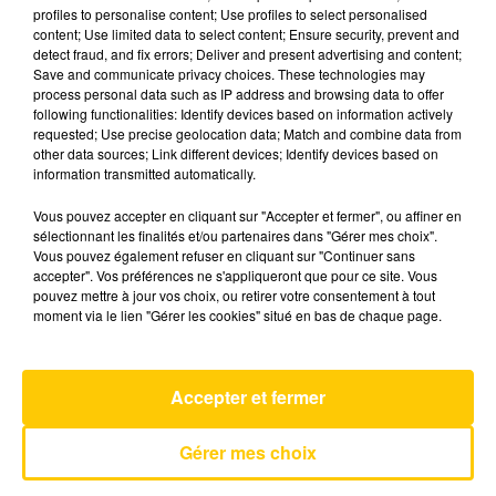
profiles to personalise content; Use profiles to select personalised
content; Use limited data to select content; Ensure security, prevent and
detect fraud, and fix errors; Deliver and present advertising and content;
22 juin 2026 - 3 min 44 sec
Save and communicate privacy choices. These technologies may
L'INFO DU TARN DU 22/06/26 À 17H59
process personal data such as IP address and browsing data to offer
following functionalities: Identify devices based on information actively
requested; Use precise geolocation data; Match and combine data from
L'info du Tarn
other data sources; Link different devices; Identify devices based on
information transmitted automatically.
Vous pouvez accepter en cliquant sur "Accepter et fermer", ou affiner en
sélectionnant les finalités et/ou partenaires dans "Gérer mes choix".
Vous pouvez également refuser en cliquant sur "Continuer sans
accepter". Vos préférences ne s'appliqueront que pour ce site. Vous
pouvez mettre à jour vos choix, ou retirer votre consentement à tout
AVEYRON NORD
moment via le lien "Gérer les cookies" situé en bas de chaque page.
Budapest
GEORGE EZRA
Accepter et fermer
Gérer mes choix