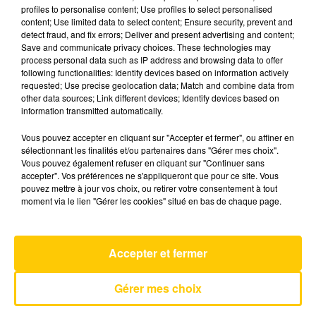
profiles to personalise content; Use profiles to select personalised
content; Use limited data to select content; Ensure security, prevent and
detect fraud, and fix errors; Deliver and present advertising and content;
22 mai 2025 - 3 min 40 sec
Save and communicate privacy choices. These technologies may
L'INFO DU TARN DU 22/05/25 À 19H01
process personal data such as IP address and browsing data to offer
following functionalities: Identify devices based on information actively
requested; Use precise geolocation data; Match and combine data from
L'info du Tarn
other data sources; Link different devices; Identify devices based on
information transmitted automatically.
Vous pouvez accepter en cliquant sur "Accepter et fermer", ou affiner en
sélectionnant les finalités et/ou partenaires dans "Gérer mes choix".
Vous pouvez également refuser en cliquant sur "Continuer sans
accepter". Vos préférences ne s'appliqueront que pour ce site. Vous
pouvez mettre à jour vos choix, ou retirer votre consentement à tout
AVEYRON NORD
moment via le lien "Gérer les cookies" situé en bas de chaque page.
Toi Et Moi
GUILLAUME GRAND
Accepter et fermer
Gérer mes choix