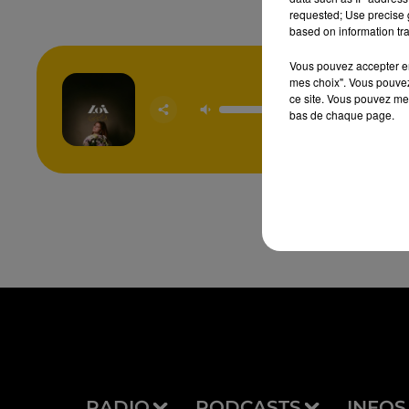
requested; Use precise g
based on information tra
Vous pouvez accepter en 
mes choix". Vous pouvez
ce site. Vous pouvez met
Gol
bas de chaque page.
LO
RADIO
PODCASTS
INFOS