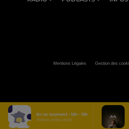
Mentions Légales
Gestion des cook
En ce moment :
12
h -
13
h
Totem infos midi