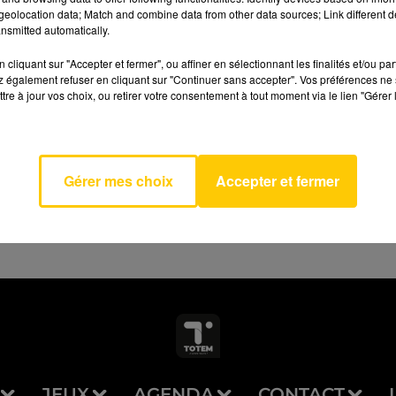
eolocation data; Match and combine data from other data sources; Link different de
nsmitted automatically.
cliquant sur "Accepter et fermer", ou affiner en sélectionnant les finalités et/ou pa
 également refuser en cliquant sur "Continuer sans accepter". Vos préférences ne 
tre à jour vos choix, ou retirer votre consentement à tout moment via le lien "Gérer 
AVEYRON NORD
d
I
Gérer mes choix
Accepter et fermer
JEUX
AGENDA
CONTACT