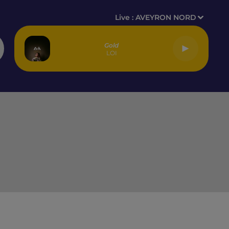
Live :
AVEYRON NORD
Gold
LOI