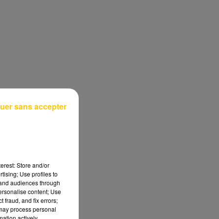
uer sans accepter
erest: Store and/or
tising; Use profiles to
tand audiences through
personalise content; Use
 fraud, and fix errors;
 may process personal
mation actively