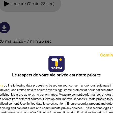
Lecture (7 min 26 sec)
20 mai 2026 - 7 min 26 sec
L'INFO DU TARN DU 20/05/26 À 12H01
Contin
L'info du Tarn
Le respect de votre vie privée est notre priorité
ers
do the following data processing based on your consent and/or our legitimate int
device; Use limited data to select advertising; Create profiles for personalised adver
vertising; Measure advertising performance; Measure content performance; Unders
ns of data from different sources; Develop and improve services; Create profiles to 
alised content; Use limited data to select content; Ensure security, prevent and detect
ertising and content; Save and communicate privacy choices. These technologies
and browsing data to offer following functionalities: Identify devices based on infor