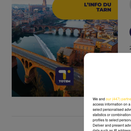
We and
our (447) partn
access information on a 
select personalised ad
statistics or combinatio
profiles to select person
Deliver and present adv
data such as IP address 