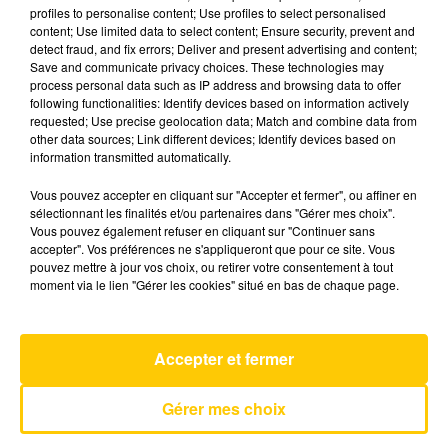
profiles to personalise content; Use profiles to select personalised
content; Use limited data to select content; Ensure security, prevent and
detect fraud, and fix errors; Deliver and present advertising and content;
19 décembre 2025 - 7 min 56 sec
Save and communicate privacy choices. These technologies may
L'INFO DU TARN DU 19/12/25 À 12H01
process personal data such as IP address and browsing data to offer
following functionalities: Identify devices based on information actively
requested; Use precise geolocation data; Match and combine data from
L'info du Tarn
other data sources; Link different devices; Identify devices based on
information transmitted automatically.
Vous pouvez accepter en cliquant sur "Accepter et fermer", ou affiner en
sélectionnant les finalités et/ou partenaires dans "Gérer mes choix".
Vous pouvez également refuser en cliquant sur "Continuer sans
accepter". Vos préférences ne s'appliqueront que pour ce site. Vous
pouvez mettre à jour vos choix, ou retirer votre consentement à tout
AVEYRON NORD
moment via le lien "Gérer les cookies" situé en bas de chaque page.
Drive Safe
MYLES SMITH & NIALL HORAN
Accepter et fermer
Gérer mes choix