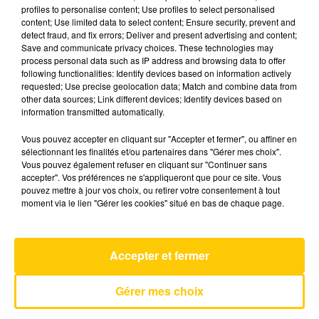
profiles to personalise content; Use profiles to select personalised
content; Use limited data to select content; Ensure security, prevent and
detect fraud, and fix errors; Deliver and present advertising and content;
19 mai 2025 - 6 min 13 sec
Save and communicate privacy choices. These technologies may
L'INFO DU TARN DU 19/05/25 À 12H30
process personal data such as IP address and browsing data to offer
following functionalities: Identify devices based on information actively
requested; Use precise geolocation data; Match and combine data from
L'info du Tarn
other data sources; Link different devices; Identify devices based on
information transmitted automatically.
Vous pouvez accepter en cliquant sur "Accepter et fermer", ou affiner en
sélectionnant les finalités et/ou partenaires dans "Gérer mes choix".
Vous pouvez également refuser en cliquant sur "Continuer sans
accepter". Vos préférences ne s'appliqueront que pour ce site. Vous
pouvez mettre à jour vos choix, ou retirer votre consentement à tout
AVEYRON NORD
moment via le lien "Gérer les cookies" situé en bas de chaque page.
On My Soul
BRUNO MARS
Accepter et fermer
Gérer mes choix