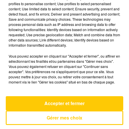
profiles to personalise content; Use profiles to select personalised
content; Use limited data to select content; Ensure security, prevent and
detect fraud, and fix errors; Deliver and present advertising and content;
16 mai 2026 - 4 min 53 sec
Save and communicate privacy choices. These technologies may
L'INFO DU TARN DU 16/05/26 À 07H00
process personal data such as IP address and browsing data to offer
following functionalities: Identify devices based on information actively
requested; Use precise geolocation data; Match and combine data from
L'info du Tarn
other data sources; Link different devices; Identify devices based on
information transmitted automatically.
Vous pouvez accepter en cliquant sur "Accepter et fermer", ou affiner en
sélectionnant les finalités et/ou partenaires dans "Gérer mes choix".
Vous pouvez également refuser en cliquant sur "Continuer sans
accepter". Vos préférences ne s'appliqueront que pour ce site. Vous
pouvez mettre à jour vos choix, ou retirer votre consentement à tout
AVEYRON NORD
moment via le lien "Gérer les cookies" situé en bas de chaque page.
Tatoo
LOREEN
Accepter et fermer
Gérer mes choix