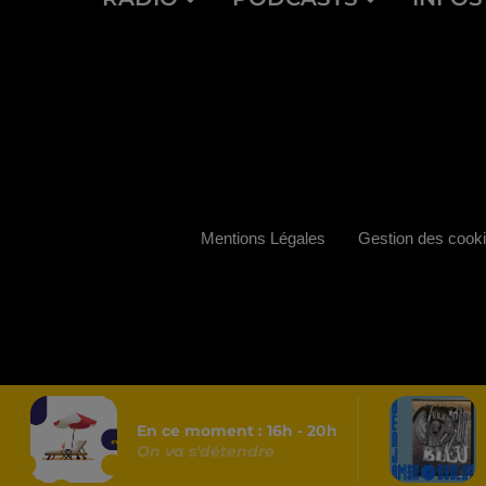
Mentions Légales
Gestion des cook
En ce moment :
16
h -
20
h
On va s'détendre