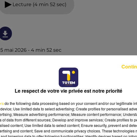
Lecture (4 min 52 sec)
15 mai 2026 - 4 min 52 sec
L'INFO DU TARN DU 15/05/26 À 08H29
Contin
L'info du Tarn
Le respect de votre vie privée est notre priorité
ers
do the following data processing based on your consent and/or our legitimate int
device; Use limited data to select advertising; Create profiles for personalised adver
vertising; Measure advertising performance; Measure content performance; Unders
ns of data from different sources; Develop and improve services; Create profiles to 
alised content; Use limited data to select content; Ensure security, prevent and detect
ertising and content; Save and communicate privacy choices. These technologies
and browsing data to offer following functionalities: Identify devices based on infor