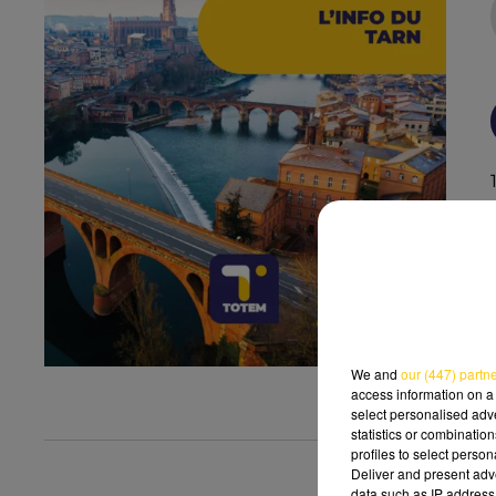
We and
our (447) partn
access information on a 
select personalised ad
statistics or combinatio
profiles to select person
Deliver and present adv
data such as IP address 