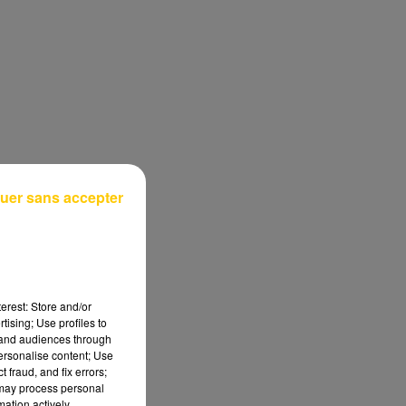
uer sans accepter
erest: Store and/or
tising; Use profiles to
tand audiences through
personalise content; Use
 fraud, and fix errors;
 may process personal
mation actively