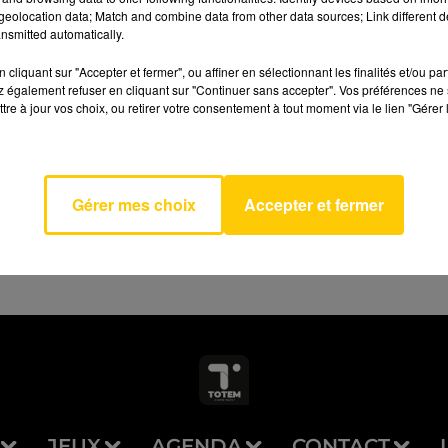
eolocation data; Match and combine data from other data sources; Link different de
nsmitted automatically.
cliquant sur "Accepter et fermer", ou affiner en sélectionnant les finalités et/ou pa
 également refuser en cliquant sur "Continuer sans accepter". Vos préférences ne 
tre à jour vos choix, ou retirer votre consentement à tout moment via le lien "Gérer 
Total
AVEYRON NORD
MIN
AY
Gérer mes choix
Accepter et fermer
JEUX
AGENDA
CONTACT