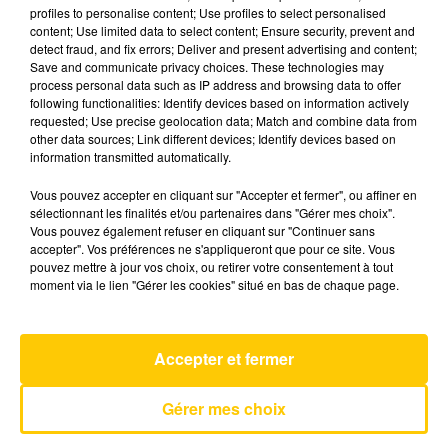
profiles to personalise content; Use profiles to select personalised
content; Use limited data to select content; Ensure security, prevent and
detect fraud, and fix errors; Deliver and present advertising and content;
15 mai 2026 - 4 min 21 sec
Save and communicate privacy choices. These technologies may
L'INFO DU TARN DU 15/05/26 À 06H00
process personal data such as IP address and browsing data to offer
following functionalities: Identify devices based on information actively
requested; Use precise geolocation data; Match and combine data from
L'info du Tarn
other data sources; Link different devices; Identify devices based on
information transmitted automatically.
Vous pouvez accepter en cliquant sur "Accepter et fermer", ou affiner en
sélectionnant les finalités et/ou partenaires dans "Gérer mes choix".
Vous pouvez également refuser en cliquant sur "Continuer sans
accepter". Vos préférences ne s'appliqueront que pour ce site. Vous
pouvez mettre à jour vos choix, ou retirer votre consentement à tout
AVEYRON NORD
moment via le lien "Gérer les cookies" situé en bas de chaque page.
Quatre Murs Et Un Toit
BENABAR
Accepter et fermer
Gérer mes choix