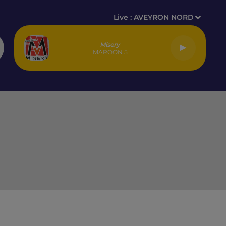
Live :
AVEYRON NORD
Misery
MAROON 5