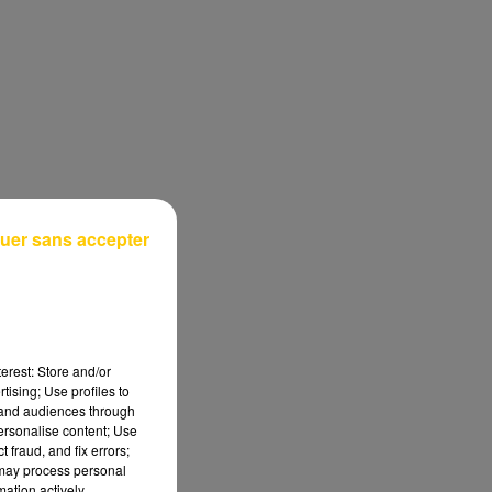
uer sans accepter
erest: Store and/or
tising; Use profiles to
tand audiences through
personalise content; Use
 fraud, and fix errors;
 may process personal
mation actively