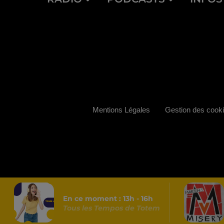
Mentions Légales
Gestion des cook
En ce moment :
13
h -
16
h
Tous les Tempos de Totem