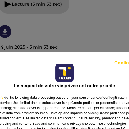
Lecture (5 min 53 sec)
14 juin 2025 - 5 min 53 sec
L'INFO DU TARN DU 14/06/25 À 12H00
Contin
L'info du Tarn
Le respect de votre vie privée est notre priorité
ers
do the following data processing based on your consent and/or our legitimate int
device; Use limited data to select advertising; Create profiles for personalised adver
vertising; Measure advertising performance; Measure content performance; Unders
ns of data from different sources; Develop and improve services; Create profiles to 
alised content; Use limited data to select content; Ensure security, prevent and detect
ertising and content; Save and communicate privacy choices. These technologies
and browsing data to offer following functionalities: Identify devices based on infor