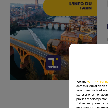
We and
our (447) partn
access information on a 
select personalised ad
statistics or combinatio
profiles to select person
Deliver and present adv
data such as IP address 