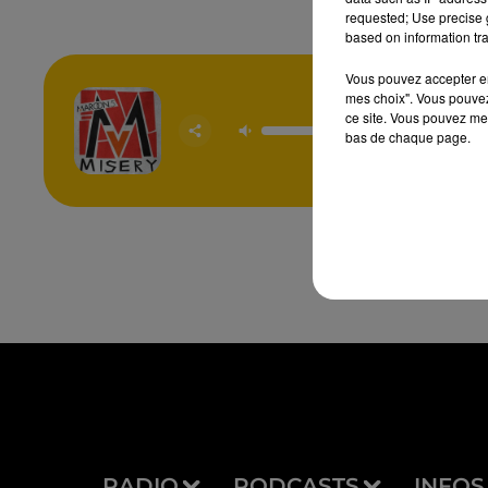
requested; Use precise g
based on information tra
Vous pouvez accepter en 
mes choix". Vous pouvez
ce site. Vous pouvez met
Mise
bas de chaque page.
MARO
RADIO
PODCASTS
INFOS