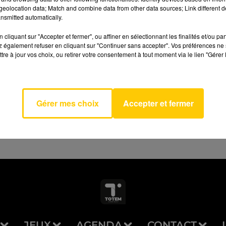
eolocation data; Match and combine data from other data sources; Link different de
nsmitted automatically.
cliquant sur "Accepter et fermer", ou affiner en sélectionnant les finalités et/ou pa
 également refuser en cliquant sur "Continuer sans accepter". Vos préférences ne 
tre à jour vos choix, ou retirer votre consentement à tout moment via le lien "Gérer 
AVEYRON NORD
ry
ON 5
Gérer mes choix
Accepter et fermer
JEUX
AGENDA
CONTACT