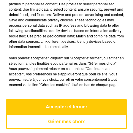
profiles to personalise content; Use profiles to select personalised
content; Use limited data to select content; Ensure security, prevent and
detect fraud, and fix errors; Deliver and present advertising and content;
14 mai 2026 - 3 min 58 sec
Save and communicate privacy choices. These technologies may
L'INFO DU TARN DU 14/05/26 À 19H00
process personal data such as IP address and browsing data to offer
following functionalities: Identify devices based on information actively
requested; Use precise geolocation data; Match and combine data from
L'info du Tarn
other data sources; Link different devices; Identify devices based on
information transmitted automatically.
Vous pouvez accepter en cliquant sur "Accepter et fermer", ou affiner en
sélectionnant les finalités et/ou partenaires dans "Gérer mes choix".
Vous pouvez également refuser en cliquant sur "Continuer sans
accepter". Vos préférences ne s'appliqueront que pour ce site. Vous
pouvez mettre à jour vos choix, ou retirer votre consentement à tout
AVEYRON NORD
moment via le lien "Gérer les cookies" situé en bas de chaque page.
Rendez-Vous
VANESSA PARADIS
Accepter et fermer
Gérer mes choix