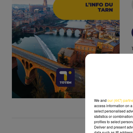
We and
our (447) partn
access information on a 
select personalised ad
statistics or combinatio
profiles to select person
Deliver and present adv
data such as IP address 