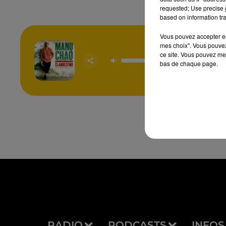
requested; Use precise g
based on information tra
Vous pouvez accepter en 
mes choix". Vous pouvez
ce site. Vous pouvez met
Desapar
bas de chaque page.
MANU 
RADIO
PODCASTS
INFOS