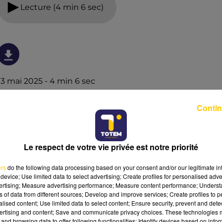
Lecture (4 min 6 sec)
13 mai 2025 - 4 min 6 sec
L'INFO DU TARN DU 13/05/25 À 07H00
Contin
L'info du Tarn
Le respect de votre vie privée est notre priorité
ers
do the following data processing based on your consent and/or our legitimate int
device; Use limited data to select advertising; Create profiles for personalised adver
vertising; Measure advertising performance; Measure content performance; Unders
ns of data from different sources; Develop and improve services; Create profiles to 
alised content; Use limited data to select content; Ensure security, prevent and detect
ertising and content; Save and communicate privacy choices. These technologies
and browsing data to offer following functionalities: Identify devices based on infor