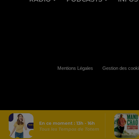
Mentions Légales
Gestion des cook
En ce moment :
13
h -
16
h
Tous les Tempos de Totem