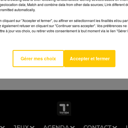
eolocation data; Match and combine data from other data sources; Link different de
nsmitted automatically.
cliquant sur "Accepter et fermer", ou affiner en sélectionnant les finalités et/ou pa
 également refuser en cliquant sur "Continuer sans accepter". Vos préférences ne 
tre à jour vos choix, ou retirer votre consentement à tout moment via le lien "Gérer 
AVEYRON NORD
ecido
CHAO
Gérer mes choix
Accepter et fermer
JEUX
AGENDA
CONTACT