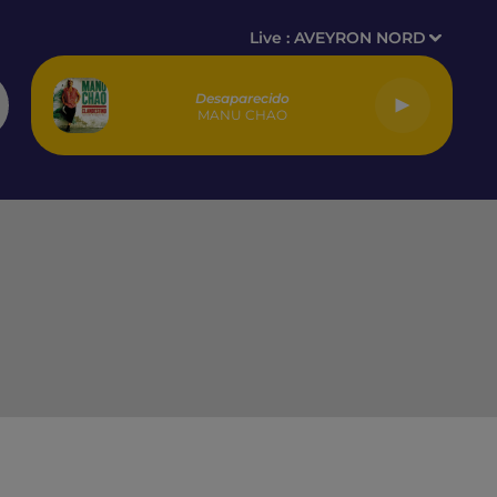
Live :
AVEYRON NORD
Desaparecido
MANU CHAO