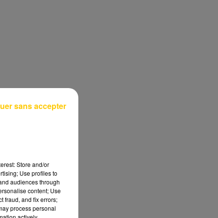
uer sans accepter
erest: Store and/or
tising; Use profiles to
tand audiences through
personalise content; Use
 fraud, and fix errors;
 may process personal
mation actively