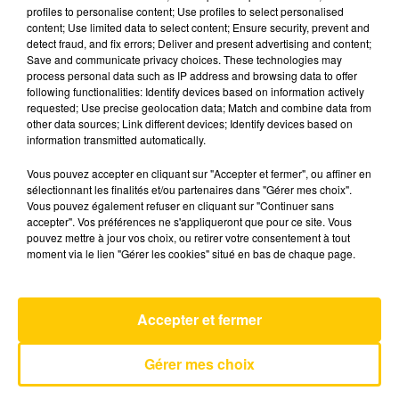
profiles to personalise content; Use profiles to select personalised
content; Use limited data to select content; Ensure security, prevent and
detect fraud, and fix errors; Deliver and present advertising and content;
12 mai 2026 - 4 min 6 sec
Save and communicate privacy choices. These technologies may
L'INFO DU TARN DU 12/05/26 À 08H00
process personal data such as IP address and browsing data to offer
following functionalities: Identify devices based on information actively
requested; Use precise geolocation data; Match and combine data from
L'info du Tarn
other data sources; Link different devices; Identify devices based on
information transmitted automatically.
Vous pouvez accepter en cliquant sur "Accepter et fermer", ou affiner en
sélectionnant les finalités et/ou partenaires dans "Gérer mes choix".
Vous pouvez également refuser en cliquant sur "Continuer sans
accepter". Vos préférences ne s'appliqueront que pour ce site. Vous
pouvez mettre à jour vos choix, ou retirer votre consentement à tout
AVEYRON NORD
moment via le lien "Gérer les cookies" situé en bas de chaque page.
Skyfall
ADELE
Accepter et fermer
Gérer mes choix