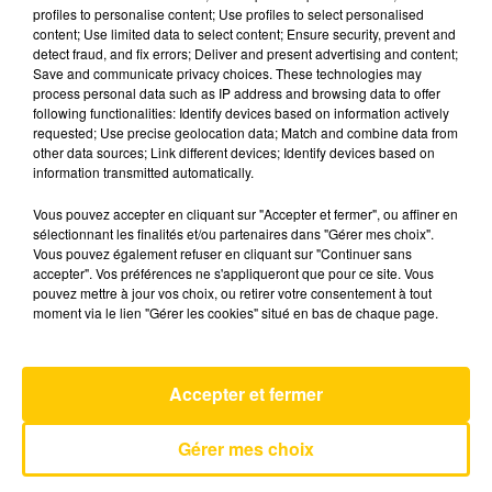
profiles to personalise content; Use profiles to select personalised
content; Use limited data to select content; Ensure security, prevent and
detect fraud, and fix errors; Deliver and present advertising and content;
8 juillet 2026 - 6 min 12 sec
Save and communicate privacy choices. These technologies may
L'INFO DU TARN DU 08/07/26 À 12H30
process personal data such as IP address and browsing data to offer
following functionalities: Identify devices based on information actively
requested; Use precise geolocation data; Match and combine data from
L'info du Tarn
other data sources; Link different devices; Identify devices based on
information transmitted automatically.
Vous pouvez accepter en cliquant sur "Accepter et fermer", ou affiner en
sélectionnant les finalités et/ou partenaires dans "Gérer mes choix".
Vous pouvez également refuser en cliquant sur "Continuer sans
accepter". Vos préférences ne s'appliqueront que pour ce site. Vous
pouvez mettre à jour vos choix, ou retirer votre consentement à tout
AVEYRON NORD
moment via le lien "Gérer les cookies" situé en bas de chaque page.
Silent Treatment
FREYA SKYE
Accepter et fermer
Gérer mes choix