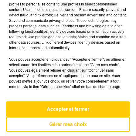
profiles to personalise content; Use profiles to select personalised
content; Use limited data to select content; Ensure security, prevent and
detect fraud, and fix errors; Deliver and present advertising and content;
8 juillet 2026 - 4 min 29 sec
Save and communicate privacy choices. These technologies may
L'INFO DU TARN DU 08/07/26 À 08H00
process personal data such as IP address and browsing data to offer
following functionalities: Identify devices based on information actively
requested; Use precise geolocation data; Match and combine data from
L'info du Tarn
other data sources; Link different devices; Identify devices based on
information transmitted automatically.
Vous pouvez accepter en cliquant sur "Accepter et fermer", ou affiner en
sélectionnant les finalités et/ou partenaires dans "Gérer mes choix".
Vous pouvez également refuser en cliquant sur "Continuer sans
accepter". Vos préférences ne s'appliqueront que pour ce site. Vous
pouvez mettre à jour vos choix, ou retirer votre consentement à tout
AVEYRON NORD
moment via le lien "Gérer les cookies" situé en bas de chaque page.
Give Me Something
ONEREPUBLIC
Accepter et fermer
Gérer mes choix